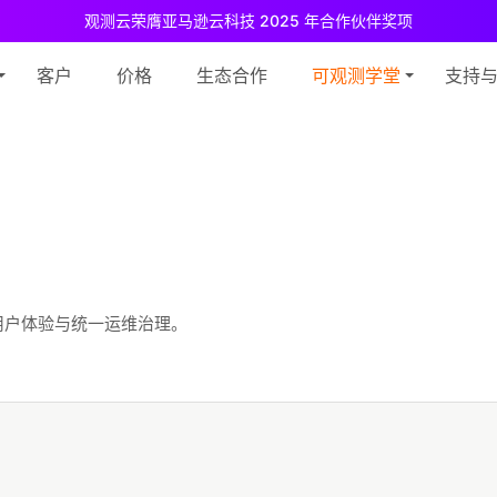
观测云荣膺亚马逊云科技 2025 年合作伙伴奖项
测云免费版现已推出！
专为中小团队与个人开发者设计，立享强大可观测
客户
价格
生态合作
可观测学堂
支持
用户体验与统一运维治理。