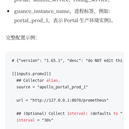
guance_instance_name，进程标签，例如：
portal_prod_1，表示 Portal 生产环境实例1。
完整配置示例：
# {"version": "1.65.1", "desc": "do NOT edit this l
[[inputs.promv2]]

  ## Collector 
alias
.

  source = "apollo_portal_prod_1"

  url = "http://127.0.0.1:8070/prometheus"

  ## (Optional) Collect 
interval
: (defaults 
to
 "30s
interval
 = "30s"
