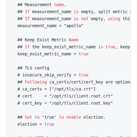
  ## Measurement 
name
.

  ## 
If
 measurement_name 
is
 empty, split metric 
na
  ## 
If
 measurement_name 
is
not
 empty, 
using
 this 
  measurement_name = "apollo"

  ## Keep Exist Metric 
Name
  ## 
If
 the keep_exist_metric_name 
is
true
, keep t
  keep_exist_metric_name = 
true
  ## TLS config

  # insecure_skip_verify = 
true
  ## 
Following
 ca_certs/cert/cert_key are optional
  # ca_certs = ["/opt/tls/ca.crt"]

  # cert     = "/opt/tls/client.root.crt"

  # cert_key = "/opt/tls/client.root.key"

  ## 
Set
to
'true'
to
enable
 election.

  election = 
true