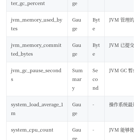
ter_gc_percent
ge
jvm_memory_used_by
Gau
Byt
JVM 管理的
tes
ge
e
jvm_memory_commit
Gau
Byt
JVM 已提交
ted_bytes
ge
e
jvm_gc_pause_second
Sum
Se
JVM GC 暂
s
mar
co
y
nd
system_load_average_1
Gau
-
操作系统最近
m
ge
system_cpu_count
Gau
-
JVM 能够使用
ge