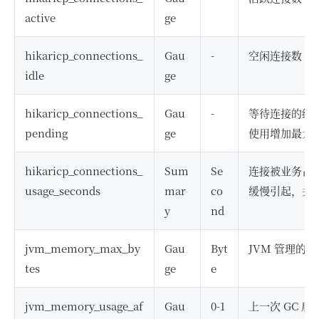
active
ge
hikaricp_connections_
Gau
-
空闲连接数
idle
ge
hikaricp_connections_
Gau
-
等待连接的线程
pending
ge
使用增加最大
hikaricp_connections_
Sum
Se
连接被业务占
usage_seconds
mar
co
缓慢引起，关注
y
nd
jvm_memory_max_by
Gau
Byt
JVM 管理的
tes
ge
e
jvm_memory_usage_af
Gau
0-1
上一次 GC 