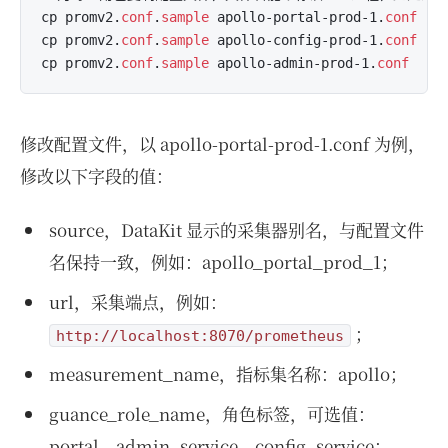
cp promv2.
conf
.
sample
 apollo-portal-prod-1.
conf
cp promv2.
conf
.
sample
 apollo-config-prod-1.
conf
cp promv2.
conf
.
sample
 apollo-admin-prod-1.
conf
修改配置文件，以 apollo-portal-prod-1.conf 为例，
修改以下字段的值：
source，DataKit 显示的采集器别名，与配置文件
名保持一致，例如：apollo_portal_prod_1；
url，采集端点，例如：
；
http://localhost:8070/prometheus
measurement_name，指标集名称：apollo；
guance_role_name，角色标签，可选值：
portal、admin_service、config_service；