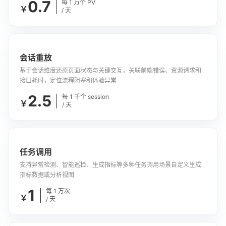
0.7
每 1 万个 PV
￥
/ 天
会话重放
基于会话维度还原页面状态与关键交互，关联前端错误、资源请求和
接口耗时，定位流程阻塞和体验异常
2.5
每 1 千个 session
￥
/ 天
任务调用
支持异常检测、智能巡检、生成指标等多种任务调用场景自定义生成
指标数据或分析视图
1
每 1 万次
￥
/ 天