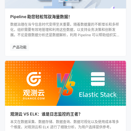
Pipeline 助您轻松驾驭海量数据！
数据治理在当今信息时代变得至关重要。随着数据量的不断增长和多样
化，组织需要有效地管理和利用这些数据，以支持业务决策和创新发
展。不论是做数据分析还是数据解析，利用 Pipeline 可以帮助组织实现
数据治理的自动化和规范化；为组织提供更清晰、更可操作的数据视
图，从而有力支持数据治理。
产品功能
观测云 VS ELK：谁是日志监控的王者？
本文在数据采集、数据存储、数据查询、数据可视化以及使用成本等多
个维度，对观测云和 ELK 进行了细致分析，为用户选择提供参考。