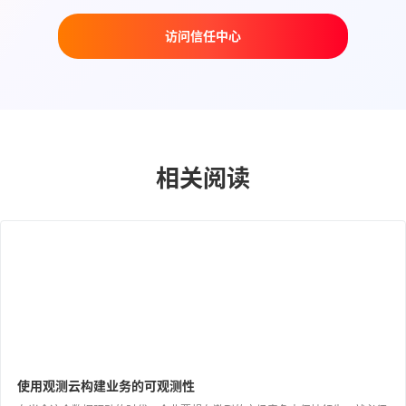
访问信任中心
相关阅读
使用观测云构建业务的可观测性