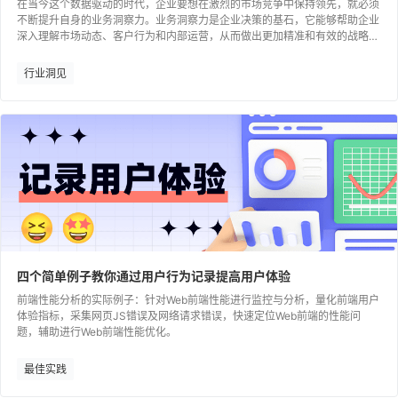
在当今这个数据驱动的时代，企业要想在激烈的市场竞争中保持领先，就必须
不断提升自身的业务洞察力。业务洞察力是企业决策的基石，它能够帮助企业
深入理解市场动态、客户行为和内部运营，从而做出更加精准和有效的战略部
署。
行业洞见
四个简单例子教你通过用户行为记录提高用户体验
前端性能分析的实际例子：针对Web前端性能进行监控与分析，量化前端用户
体验指标，采集网页JS错误及网络请求错误，快速定位Web前端的性能问
题，辅助进行Web前端性能优化。
最佳实践