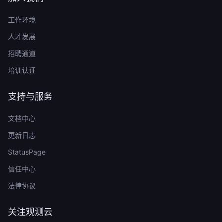
工作环境
人才发展
招聘通道
培训认证
支持与服务
文档中心
更新日志
StatusPage
信任中心
法律协议
关注观测云