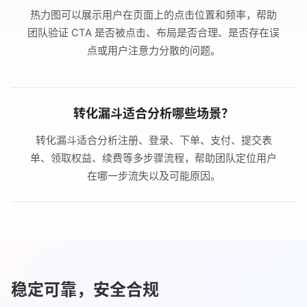
热力图可以展示用户在页面上的点击位置和频率，帮助
团队验证 CTA 是否被点击、布局是否合理、是否存在误
点或用户注意力分散的问题。
转化漏斗适合分析哪些场景？
转化漏斗适合分析注册、登录、下单、支付、提交表
单、领取权益、续费等多步骤流程，帮助团队定位用户
在哪一步流失以及可能原因。
稳定可靠，安全合规