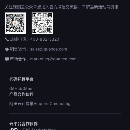
关注观测云公众号或加入官方微信交流群，了解最新活动与资讯
热线电话：400-882-3320
销售咨询：sales@guance.com
市场合作：marketing@guance.com
代码托管平台
GitHub
Gitee
产品合作伙伴
阿里云计算巢
Ampere Computing
云平台合作伙伴
AWS Marketplace