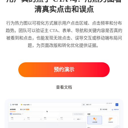
清真实点击和误点
行为热力图以可视化方式展示用户点击区域、点击频率和分布
趋势。团队可以验证主 CTA、表单、导航和关键内容是否真的
被看到和点击，也能发现无效点击、误导交互或移动端布局问
题，为页面改版和转化优化提供证据。
预约演示
查看文档