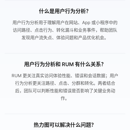
什么是用户行为分析？
用户行为分析用于理解用户在网站、App 或小程序中的
访问路径、点击行为、转化漏斗和业务事件，帮助团队
发现用户流失点、体验问题和产品优化机会。
用户行为分析和 RUM 有什么关系？
RUM 更关注真实访问体验性能、错误和会话数据；用户
行为分析更关注路径、点击、分群和转化。两者结合
后，团队可以判断性能和错误是否影响了关键业务动
作。
热力图可以解决什么问题？