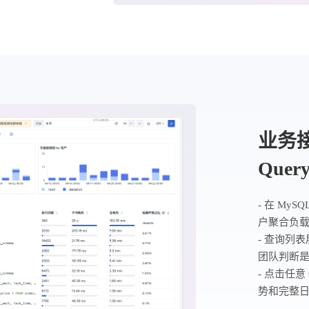
业务接
Que
- 在 My
户聚合负载
- 查询列
团队判断是
- 点击任
势和完整