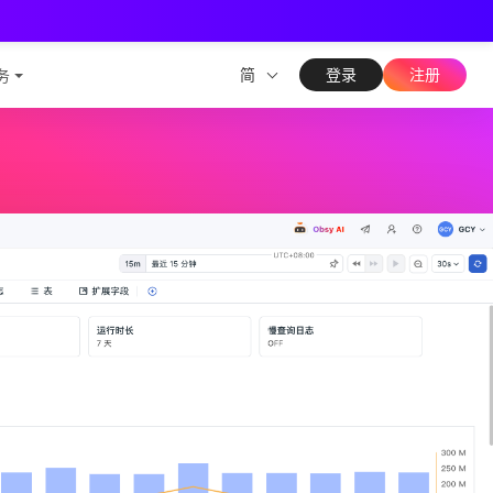
测能力
简
登录
注册
务