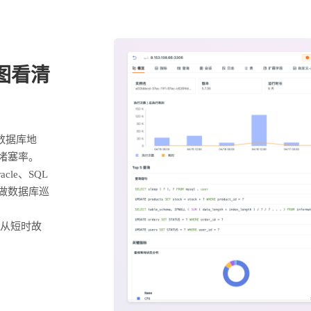
图看清
数据库地
堵塞率。
cle、SQL
团队做数据库巡
于从短时故