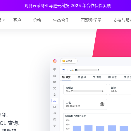
观测云荣膺亚马逊云科技 2025 年合作伙伴奖项
测云免费版现已推出！
专为中小团队与个人开发者设计，立享强大可观
案
客户
价格
生态合作
可观测学堂
支持与服
SQL
SQL 查询、