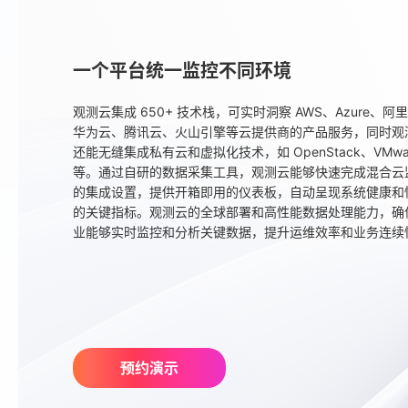
一个平台统一监控不同环境
观测云集成 650+ 技术栈，可实时洞察 AWS、Azure、阿
华为云、腾讯云、火山引擎等云提供商的产品服务，同时观
还能无缝集成私有云和虚拟化技术，如 OpenStack、VMwa
等。通过自研的数据采集工具，观测云能够快速完成混合云
的集成设置，提供开箱即用的仪表板，自动呈现系统健康和
的关键指标。观测云的全球部署和高性能数据处理能力，确
业能够实时监控和分析关键数据，提升运维效率和业务连续
预约演示