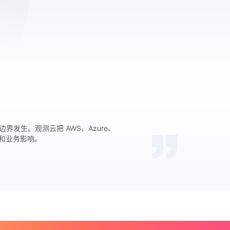
发生。观测云把 AWS、Azure、
系和业务影响。