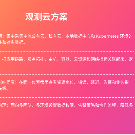
观测云方案
源：
集中采集主流公有云、私有云、本地数据中心和 Kubernetes 环境的
件和对象数据。
：
把应用链路、服务拓扑、主机、容器、云资源和网络指标关联起来，定
。
影响同屏：
在同一仪表盘里查看资源水位、错误、延迟、告警和业务指
先级。
治理：
面向多团队、多环境设置数据权限、告警策略和协作流程，降低多