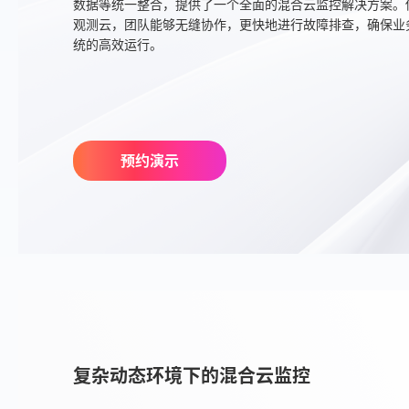
数据等统一整合，提供了一个全面的混合云监控解决方案。
观测云，团队能够无缝协作，更快地进行故障排查，确保业
统的高效运行。
预约演示
复杂动态环境下的混合云监控