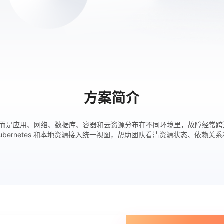
方案简介
而是应用、网络、数据库、容器和云资源分布在不同环境里，故障经常跨边界
bernetes 和本地资源接入统一视图，帮助团队看清资源状态、依赖关