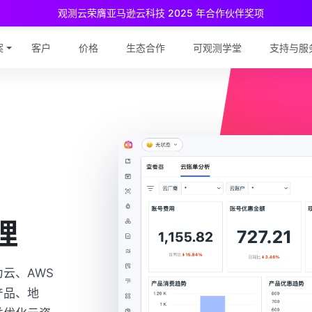
观测云荣膺亚马逊云科技 2025 年合作伙伴奖项
测云免费版现已推出！
专为中小团队与个人开发者设计，立享强大可观
案
客户
价格
生态合作
可观测学堂
支持与服
理
云、AWS
产品、地