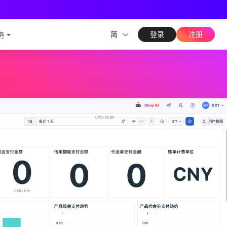
测能力
简
登录
注册
务