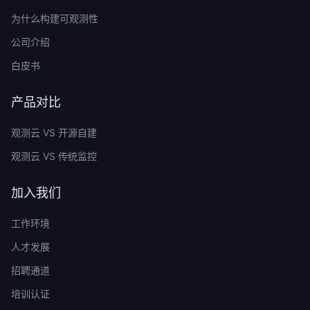
为什么构建可观测性
公司介绍
白皮书
产品对比
观测云 VS 开源自建
观测云 VS 传统监控
加入我们
工作环境
人才发展
招聘通道
培训认证