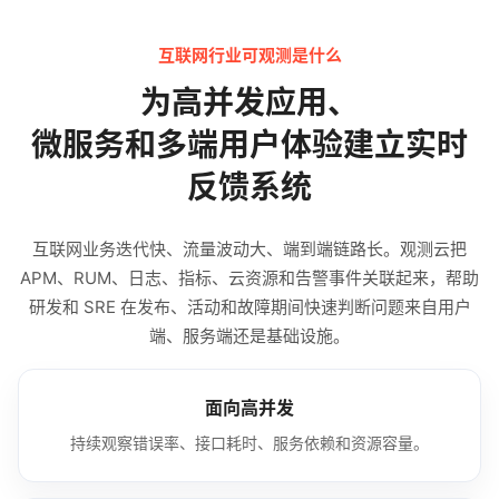
互联网行业可观测是什么
为高并发应用、
微服务和多端用户体验建立实时
反馈系统
互联网业务迭代快、流量波动大、端到端链路长。观测云把
APM、RUM、日志、指标、云资源和告警事件关联起来，帮助
研发和 SRE 在发布、活动和故障期间快速判断问题来自用户
端、服务端还是基础设施。
面向高并发
持续观察错误率、接口耗时、服务依赖和资源容量。