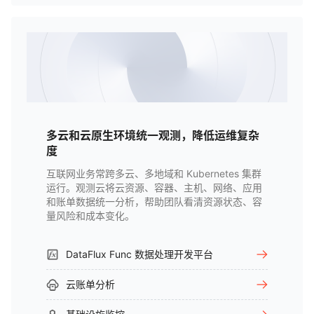
多云和云原生环境统一观测，降低运维复杂
度
互联网业务常跨多云、多地域和 Kubernetes 集群
运行。观测云将云资源、容器、主机、网络、应用
和账单数据统一分析，帮助团队看清资源状态、容
量风险和成本变化。
DataFlux Func 数据处理开发平台
云账单分析