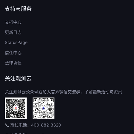
支持与服务
文档中心
更新日志
StatusPage
信任中心
法律协议
关注观测云
关注观测云公众号或加入官方微信交流群，了解最新活动与资讯
热线电话：400-882-3320