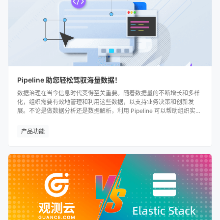
Pipeline 助您轻松驾驭海量数据！
数据治理在当今信息时代变得至关重要。随着数据量的不断增长和多样
化，组织需要有效地管理和利用这些数据，以支持业务决策和创新发
展。不论是做数据分析还是数据解析，利用 Pipeline 可以帮助组织实现
数据治理的自动化和规范化；为组织提供更清晰、更可操作的数据视
图，从而有力支持数据治理。
产品功能