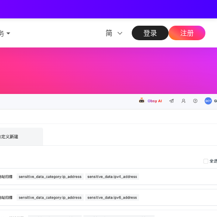
测能力
简
登录
注册
务