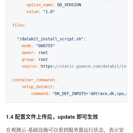
      option_name:
      value:
"1.0"
files:
"/datakit_install_script.sh"
    mode:
"000755"
    owner:
    group:
    source:
 https:
//static.guance.com/datakit/inst
container_commands:
    setup_datakit:
        command:
"DK_DEF_INPUTS='ddtrace,dk,cpu,di
1.4 配置文件上传后，update 即可生效
在观测云-基础设施可以看到服务器运行状态，表示安