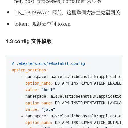
net, host_processes, container 采集器
DK_DATAWAY：网关，这里举例为法兰克福网关
token：观测云空间 token
1.3 config 文件模版
# .ebextensions/99datakit.config
option_settings:
      option_name:
      value:
"host"
      option_name:
      value:
"java"
      option_name: