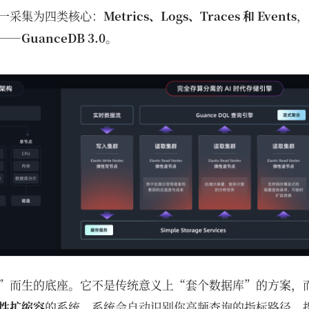
一采集为四类核心：
Metrics、Logs、Traces 和 Events
，
——
GuanceDB 3.0
。
”而生的底座。它不是传统意义上“套个数据库”的方案，
性扩缩容
的系统。系统会自动识别你高频查询的指标路径，