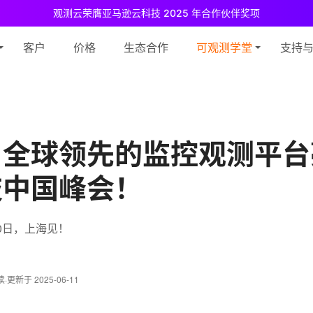
观测云荣膺亚马逊云科技 2025 年合作伙伴奖项
测云免费版现已推出！
专为中小团队与个人开发者设计，立享强大可观测
客户
价格
生态合作
可观测学堂
支持
，全球领先的监控观测平台
技中国峰会！
月20日，上海见！
读
·
更新于 2025-06-11