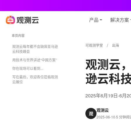
观
产品
解决方案
本页内容
可观测学堂
出海
观测云每年都不会缺席亚马逊
云科技峰会
观测云
用技术与世界讲述“中国方案”
你在现场可以看到...
逊云科
写在最后，欢迎各位莅临观测
云展位
2025年6月19日-6
观测云
观
2025-06-10
·
5 分钟阅