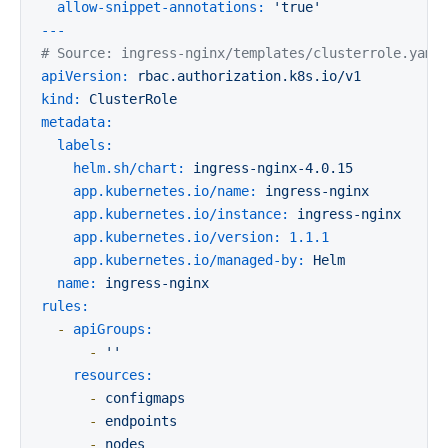
allow-snippet-annotations:
'true'
---
# Source: ingress-nginx/templates/clusterrole.yaml
apiVersion:
rbac.authorization.k8s.io/v1
kind:
ClusterRole
metadata:
labels:
helm.sh/chart:
ingress-nginx-4.0.15
app.kubernetes.io/name:
ingress-nginx
app.kubernetes.io/instance:
ingress-nginx
app.kubernetes.io/version:
1.1
.1
app.kubernetes.io/managed-by:
Helm
name:
ingress-nginx
rules:
-
apiGroups:
-
''
resources:
-
configmaps
-
endpoints
-
nodes