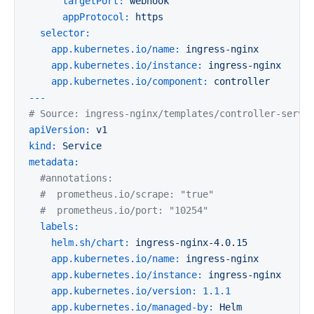
targetPort:
webhook
appProtocol:
https
selector:
app.kubernetes.io/name:
ingress-nginx
app.kubernetes.io/instance:
ingress-nginx
app.kubernetes.io/component:
controller
---
# Source: ingress-nginx/templates/controller-servi
apiVersion:
v1
kind:
Service
metadata:
#annotations:
#  prometheus.io/scrape: "true"
#  prometheus.io/port: "10254"
labels:
helm.sh/chart:
ingress-nginx-4.0.15
app.kubernetes.io/name:
ingress-nginx
app.kubernetes.io/instance:
ingress-nginx
app.kubernetes.io/version:
1.1
.1
app.kubernetes.io/managed-by:
Helm