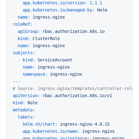
app.kubernetes.io/version:
1.1
.1
app.kubernetes.io/managed-by:
Helm
name:
ingress-nginx
roleRef:
apiGroup:
rbac.authorization.k8s.io
kind:
ClusterRole
name:
ingress-nginx
subjects:
-
kind:
ServiceAccount
name:
ingress-nginx
namespace:
ingress-nginx
---
# Source: ingress-nginx/templates/controller-role.
apiVersion:
rbac.authorization.k8s.io/v1
kind:
Role
metadata:
labels:
helm.sh/chart:
ingress-nginx-4.0.15
app.kubernetes.io/name:
ingress-nginx
app.kubernetes.io/instance:
ingress-nginx