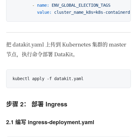
-
name:
ENV_GLOBAL_ELECTION_TAGS
value:
cluster_name_k8s=k8s-containerd
把 datakit.yaml 上传到 Kubernetes 集群的 master
节点，执行命令部署 DataKit。
步骤 2： 部署 Ingress
2.1 编写 ingress-deployment.yaml