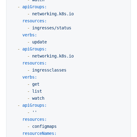
-
apiGroups:
-
networking.k8s.io
resources:
-
ingresses/status
verbs:
-
update
-
apiGroups:
-
networking.k8s.io
resources:
-
ingressclasses
verbs:
-
get
-
list
-
watch
-
apiGroups:
-
''
resources:
-
configmaps
resourceNames: