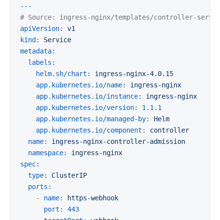
---
# Source: ingress-nginx/templates/controller-servi
apiVersion:
v1
kind:
Service
metadata:
labels:
helm.sh/chart:
ingress-nginx-4.0.15
app.kubernetes.io/name:
ingress-nginx
app.kubernetes.io/instance:
ingress-nginx
app.kubernetes.io/version:
1.1
.1
app.kubernetes.io/managed-by:
Helm
app.kubernetes.io/component:
controller
name:
ingress-nginx-controller-admission
namespace:
ingress-nginx
spec:
type:
ClusterIP
ports:
-
name:
https-webhook
port:
443