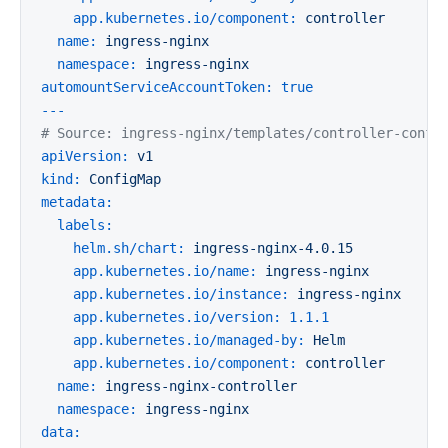
app.kubernetes.io/component:
controller
name:
ingress-nginx
namespace:
ingress-nginx
automountServiceAccountToken:
true
---
# Source: ingress-nginx/templates/controller-confi
apiVersion:
v1
kind:
ConfigMap
metadata:
labels:
helm.sh/chart:
ingress-nginx-4.0.15
app.kubernetes.io/name:
ingress-nginx
app.kubernetes.io/instance:
ingress-nginx
app.kubernetes.io/version:
1.1
.1
app.kubernetes.io/managed-by:
Helm
app.kubernetes.io/component:
controller
name:
ingress-nginx-controller
namespace:
ingress-nginx
data: