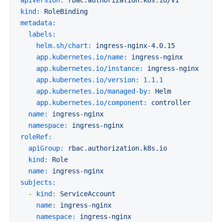
apiVersion:
rbac.authorization.k8s.io/v1
kind:
RoleBinding
metadata:
labels:
helm.sh/chart:
ingress-nginx-4.0.15
app.kubernetes.io/name:
ingress-nginx
app.kubernetes.io/instance:
ingress-nginx
app.kubernetes.io/version:
1.1
.1
app.kubernetes.io/managed-by:
Helm
app.kubernetes.io/component:
controller
name:
ingress-nginx
namespace:
ingress-nginx
roleRef:
apiGroup:
rbac.authorization.k8s.io
kind:
Role
name:
ingress-nginx
subjects:
-
kind:
ServiceAccount
name:
ingress-nginx
namespace:
ingress-nginx