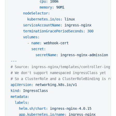
cpu:
100m
memory:
90Mi
nodeSelector:
kubernetes.io/os:
linux
serviceAccountName:
ingress-nginx
terminationGracePeriodSeconds:
300
volumes:
-
name:
webhook-cert
secret:
secretName:
ingress-nginx-admission
---
# Source: ingress-nginx/templates/controller-ingre
# We don't support namespaced ingressClass yet
# So a ClusterRole and a ClusterRoleBinding is req
apiVersion:
networking.k8s.io/v1
kind:
IngressClass
metadata:
labels:
helm.sh/chart:
ingress-nginx-4.0.15
app.kubernetes.io/name:
ingress-nginx