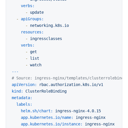
verbs:
-
update
-
apiGroups:
-
networking.k8s.io
resources:
-
ingressclasses
verbs:
-
get
-
list
-
watch
---
# Source: ingress-nginx/templates/clusterrolebindi
apiVersion:
rbac.authorization.k8s.io/v1
kind:
ClusterRoleBinding
metadata:
labels:
helm.sh/chart:
ingress-nginx-4.0.15
app.kubernetes.io/name:
ingress-nginx
app.kubernetes.io/instance:
ingress-nginx