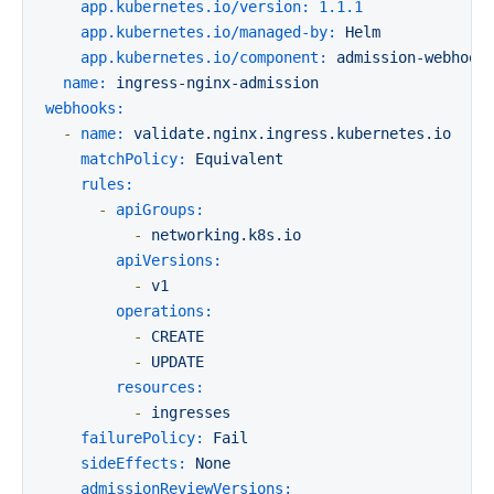
app.kubernetes.io/version:
1.1
.1
app.kubernetes.io/managed-by:
Helm
app.kubernetes.io/component:
admission-webhook
name:
ingress-nginx-admission
webhooks:
-
name:
validate.nginx.ingress.kubernetes.io
matchPolicy:
Equivalent
rules:
-
apiGroups:
-
networking.k8s.io
apiVersions:
-
v1
operations:
-
CREATE
-
UPDATE
resources:
-
ingresses
failurePolicy:
Fail
sideEffects:
None
admissionReviewVersions: