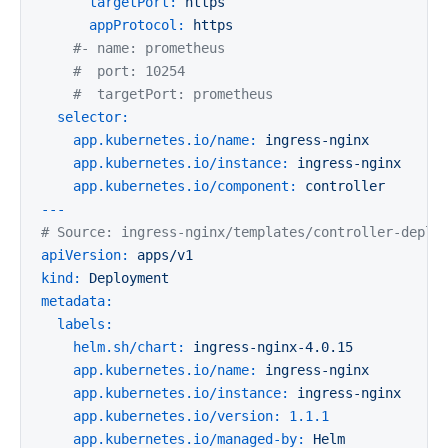
targetPort:
https
appProtocol:
https
#- name: prometheus
#  port: 10254
#  targetPort: prometheus
selector:
app.kubernetes.io/name:
ingress-nginx
app.kubernetes.io/instance:
ingress-nginx
app.kubernetes.io/component:
controller
---
# Source: ingress-nginx/templates/controller-deplo
apiVersion:
apps/v1
kind:
Deployment
metadata:
labels:
helm.sh/chart:
ingress-nginx-4.0.15
app.kubernetes.io/name:
ingress-nginx
app.kubernetes.io/instance:
ingress-nginx
app.kubernetes.io/version:
1.1
.1
app.kubernetes.io/managed-by:
Helm