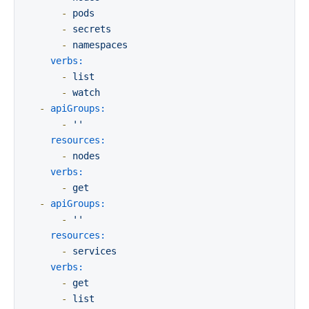
-
pods
-
secrets
-
namespaces
verbs:
-
list
-
watch
-
apiGroups:
-
''
resources:
-
nodes
verbs:
-
get
-
apiGroups:
-
''
resources:
-
services
verbs:
-
get
-
list