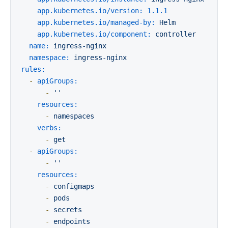
app.kubernetes.io/version:
1.1
.1
app.kubernetes.io/managed-by:
Helm
app.kubernetes.io/component:
controller
name:
ingress-nginx
namespace:
ingress-nginx
rules:
-
apiGroups:
-
''
resources:
-
namespaces
verbs:
-
get
-
apiGroups:
-
''
resources:
-
configmaps
-
pods
-
secrets
-
endpoints