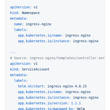
apiVersion:
v1
kind:
Namespace
metadata:
name:
ingress-nginx
labels:
app.kubernetes.io/name:
ingress-nginx
app.kubernetes.io/instance:
ingress-nginx
---
# Source: ingress-nginx/templates/controller-servi
apiVersion:
v1
kind:
ServiceAccount
metadata:
labels:
helm.sh/chart:
ingress-nginx-4.0.15
app.kubernetes.io/name:
ingress-nginx
app.kubernetes.io/instance:
ingress-nginx
app.kubernetes.io/version:
1.1
.1
app.kubernetes.io/managed-by:
Helm