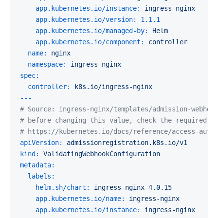
app.kubernetes.io/instance:
ingress-nginx
app.kubernetes.io/version:
1.1
.1
app.kubernetes.io/managed-by:
Helm
app.kubernetes.io/component:
controller
name:
nginx
namespace:
ingress-nginx
spec:
controller:
k8s.io/ingress-nginx
---
# Source: ingress-nginx/templates/admission-webhoo
# before changing this value, check the required k
# https://kubernetes.io/docs/reference/access-auth
apiVersion:
admissionregistration.k8s.io/v1
kind:
ValidatingWebhookConfiguration
metadata:
labels:
helm.sh/chart:
ingress-nginx-4.0.15
app.kubernetes.io/name:
ingress-nginx
app.kubernetes.io/instance:
ingress-nginx