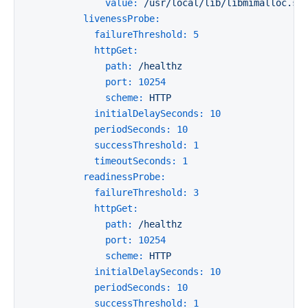
value:
/usr/local/lib/libmimalloc.so
livenessProbe:
failureThreshold:
5
httpGet:
path:
/healthz
port:
10254
scheme:
HTTP
initialDelaySeconds:
10
periodSeconds:
10
successThreshold:
1
timeoutSeconds:
1
readinessProbe:
failureThreshold:
3
httpGet:
path:
/healthz
port:
10254
scheme:
HTTP
initialDelaySeconds:
10
periodSeconds:
10
successThreshold:
1