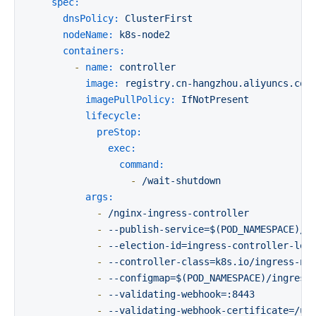
spec:
dnsPolicy:
ClusterFirst
nodeName:
k8s-node2
containers:
-
name:
controller
image:
registry.cn-hangzhou.aliyuncs.com
imagePullPolicy:
IfNotPresent
lifecycle:
preStop:
exec:
command:
-
/wait-shutdown
args:
-
/nginx-ingress-controller
-
--publish-service=$(POD_NAMESPACE)/i
-
--election-id=ingress-controller-lea
-
--controller-class=k8s.io/ingress-ng
-
--configmap=$(POD_NAMESPACE)/ingress
-
--validating-webhook=:8443
-
--validating-webhook-certificate=/us