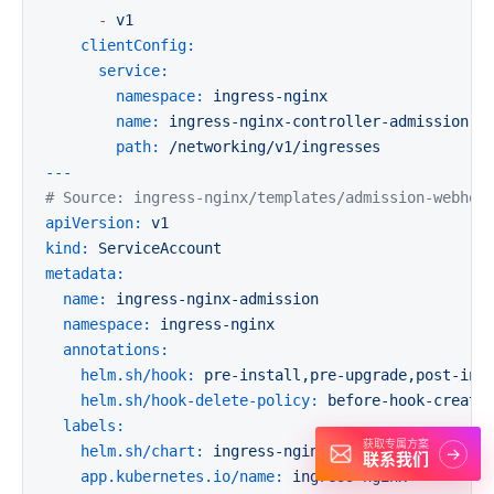
-
v1
clientConfig:
service:
namespace:
ingress-nginx
name:
ingress-nginx-controller-admission
path:
/networking/v1/ingresses
---
# Source: ingress-nginx/templates/admission-webhoo
apiVersion:
v1
kind:
ServiceAccount
metadata:
name:
ingress-nginx-admission
namespace:
ingress-nginx
annotations:
helm.sh/hook:
pre-install,pre-upgrade,post-ins
helm.sh/hook-delete-policy:
before-hook-creati
labels:
获取专属方案
helm.sh/chart:
ingress-nginx-4.0.15
→
联系我们
app.kubernetes.io/name:
ingress-nginx