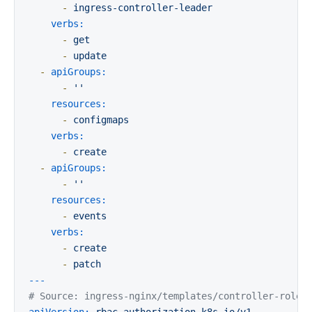
-
ingress-controller-leader
verbs:
-
get
-
update
-
apiGroups:
-
''
resources:
-
configmaps
verbs:
-
create
-
apiGroups:
-
''
resources:
-
events
verbs:
-
create
-
patch
---
# Source: ingress-nginx/templates/controller-roleb