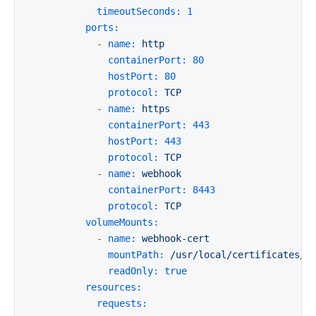
timeoutSeconds:
1
ports:
-
name:
http
containerPort:
80
hostPort:
80
protocol:
TCP
-
name:
https
containerPort:
443
hostPort:
443
protocol:
TCP
-
name:
webhook
containerPort:
8443
protocol:
TCP
volumeMounts:
-
name:
webhook-cert
mountPath:
/usr/local/certificates/
readOnly:
true
resources:
requests: