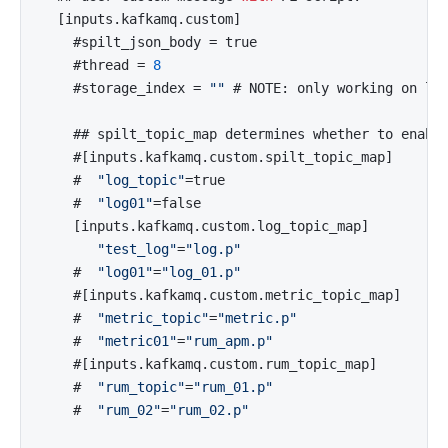
  [inputs.kafkamq.custom]

    #spilt_json_body = true

    #thread = 
8
    #storage_index = 
""
 # NOTE: only working on log
    ## spilt_topic_map determines whether to enabl
    #[inputs.kafkamq.custom.spilt_topic_map]

    #  
"log_topic"
=true

    #  
"log01"
=false

    [inputs.kafkamq.custom.log_topic_map]

"test_log"
=
"log.p"
    #  
"log01"
=
"log_01.p"
    #[inputs.kafkamq.custom.metric_topic_map]

    #  
"metric_topic"
=
"metric.p"
    #  
"metric01"
=
"rum_apm.p"
    #[inputs.kafkamq.custom.rum_topic_map]

    #  
"rum_topic"
=
"rum_01.p"
    #  
"rum_02"
=
"rum_02.p"