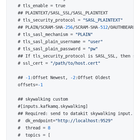
  # tls_enable = true

  ## PLAINTEXT/SASL_SSL/SASL_PLAINTEXT

  # tls_security_protocol = 
"SASL_PLAINTEXT"
  ## PLAIN/SCRAM-SHA
-256
/SCRAM-SHA
-512
/OAUTHBEARER,
  # tls_sasl_mechanism = 
"PLAIN"
  # tls_sasl_plain_username = 
"user"
  # tls_sasl_plain_password = 
"pw"
  ## If tls_security_protocol is SASL_SSL, then ssl
  # ssl_cert = 
"/path/to/host.cert"
  ## 
-1
:Offset Newest, 
-2
:Offset Oldest

  offsets=
-1
  ## skywalking custom

  #[inputs.kafkamq.skywalking]

  ## Required: send to datakit skywalking input.

  #  dk_endpoint=
"http://localhost:9529"
  #  thread = 
8
  #  topics = [
