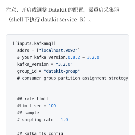
注意：开启或调整 DataKit 的配置，需重启采集器
（shell 下执行 datakit service -R）。
[[inputs.kafkamq]]

  addrs = [
"localhost:9092"
]

  # your kafka version:
0.8
.2
 ~ 
3.2
.0
  kafka_version = 
"3.2.0"
  group_id = 
"datakit-group"
  # consumer group partition assignment strategy (r
  ## rate limit.

  #limit_sec = 
100
  ## sample

  # sampling_rate = 
1.0
  ## kafka tls config
