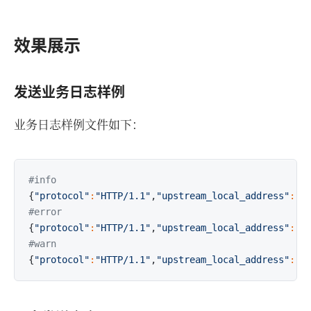
效果展示
发送业务日志样例
业务日志样例文件如下：
#info
{
"protocol"
:
"HTTP/1.1"
,
"upstream_local_address"
:
"1
#error
{
"protocol"
:
"HTTP/1.1"
,
"upstream_local_address"
:
"1
#warn
{
"protocol"
:
"HTTP/1.1"
,
"upstream_local_address"
:
"1