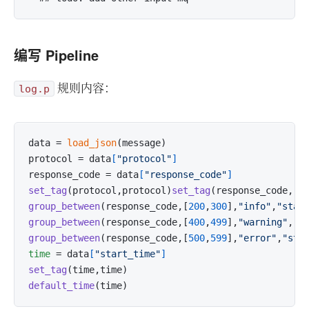
编写 Pipeline
规则内容：
log.p
data = 
load_json
(message)

protocol = data
[
"protocol"
]
response_code = data
[
"response_code"
]
set_tag
(protocol,protocol)
set_tag
(response_code,re
group_between
(response_code,[
200
,
300
],
"info"
,
"stat
group_between
(response_code,[
400
,
499
],
"warning"
,
"s
group_between
(response_code,[
500
,
599
],
"error"
,
"sta
time
 = data
[
"start_time"
]
set_tag
(time,time)
default_time
(time)