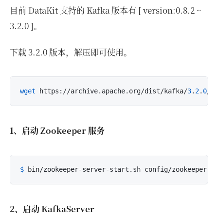
目前 DataKit 支持的 Kafka 版本有 [ version:0.8.2 ~
3.2.0 ]。
下载 3.2.0 版本，解压即可使用。
wget
 https://archive.apache.org/dist/kafka/
3
.
2
.
0
/k
1、启动 Zookeeper 服务
$ 
bin/zookeeper-server-start.sh config/zookeeper.p
2、启动 KafkaServer