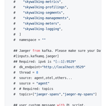
  #    
"skywalking-metrics"
,

  #    
"skywalking-profilings"
,

  #    
"skywalking-segments"
,

  #    
"skywalking-managements"
,

  #    
"skywalking-meters"
,

  #    
"skywalking-logging"
,

  #  ]

  #  namespace = 
""
  ## Jaeger 
from
 kafka. Please make sure your Datak
  #[inputs.kafkamq.jaeger]

  ## Required: ipv6 is 
"[::1]:9529"
  #  dk_endpoint=
"http://localhost:9529"
  #  thread = 
8
  #  source: agent,otel,others...

  #  source = 
"agent"
  #  # Required: topics

  #  topics=[
"jaeger-spans"
,
"jaeger-my-spans"
]

  ## user custom message 
with
 PL script.
