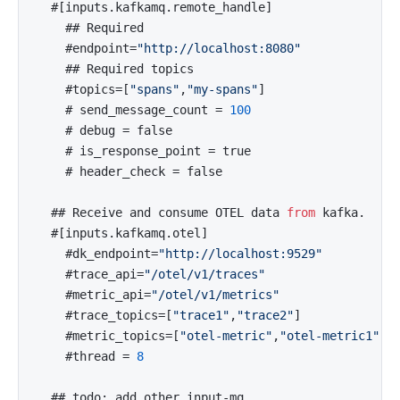
  #[inputs.kafkamq.remote_handle]

    ## Required

    #endpoint=
"http://localhost:8080"
    ## Required topics

    #topics=[
"spans"
,
"my-spans"
]

    # send_message_count = 
100
    # debug = false

    # is_response_point = true

    # header_check = false

  ## Receive and consume OTEL data 
from
 kafka.

  #[inputs.kafkamq.otel]

    #dk_endpoint=
"http://localhost:9529"
    #trace_api=
"/otel/v1/traces"
    #metric_api=
"/otel/v1/metrics"
    #trace_topics=[
"trace1"
,
"trace2"
]

    #metric_topics=[
"otel-metric"
,
"otel-metric1"
]

    #thread = 
8