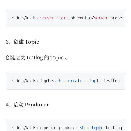
$ bin/kafka-
server
-
start
.sh config/
server
3、创建 Topic
创建名为 testlog 的 Topic 。
$ bin/kafka-topics
.sh
--create
--topic
 testlog 
--b
4、启动 Producer
$ bin/kafka-console-producer
.sh
--topic
 testlog 
--