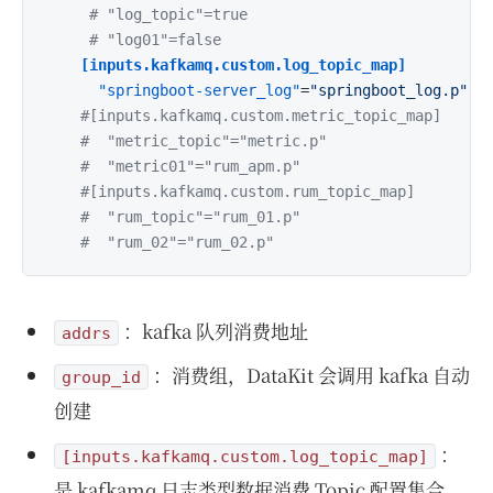
# "log_topic"=true
# "log01"=false
[inputs.kafkamq.custom.log_topic_map]
"springboot-server_log"
=
"springboot_log.p"
#[inputs.kafkamq.custom.metric_topic_map]
#  "metric_topic"="metric.p"
#  "metric01"="rum_apm.p"
#[inputs.kafkamq.custom.rum_topic_map]
#  "rum_topic"="rum_01.p"
#  "rum_02"="rum_02.p"
：kafka 队列消费地址
addrs
：消费组，DataKit 会调用 kafka 自动
group_id
创建
：
[inputs.kafkamq.custom.log_topic_map]
是 kafkamq 日志类型数据消费 Topic 配置集合，