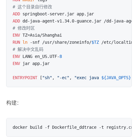
# 这个目录自行修改
ADD
 springboot-server.jar app.jar
ADD
 dd-java-agent-v1.34.0-guance.jar /dd-java-agen
# 修改时区
ENV
RUN
ln
 -snf /usr/share/zoneinfo/
$TZ
 /etc/localtime
# 解决中文乱码
ENV
 LANG en_US.UTF-
8
ENV
 jar app.jar

ENTRYPOINT
 [
"sh"
, 
"-ec"
, 
"exec java 
${JAVA_OPTS}
 -
构建：
docker build -f Dockerfile_ddtrace -t registry.cn-