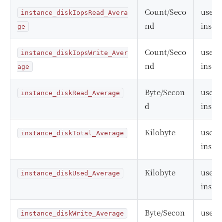
Count/Seco
user
instance_diskIopsRead_Avera
nd
insta
ge
Count/Seco
user
instance_diskIopsWrite_Aver
nd
insta
age
Byte/Secon
user
instance_diskRead_Average
d
insta
Kilobyte
user
instance_diskTotal_Average
insta
Kilobyte
user
instance_diskUsed_Average
insta
Byte/Secon
user
instance_diskWrite_Average