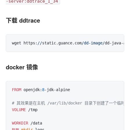
-server:ddtrace_1_34
下载 ddtrace
wget https:
//
static.guance.com
/dd-image/
docker 镜像
FROM
 openjdk:
8
-jdk-alpine

# 其效果是在主机 /var/lib/docker 目录下创建了一个临时
VOLUME
 /tmp
WORKDIR
 /data
RUN
mkdir
 logs