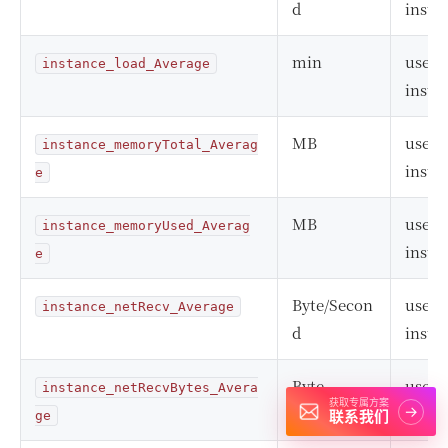
d
insta
min
user
instance_load_Average
insta
MB
user
instance_memoryTotal_Averag
insta
e
MB
user
instance_memoryUsed_Averag
insta
e
Byte/Secon
user
instance_netRecv_Average
d
insta
Byte
user
instance_netRecvBytes_Avera
获取专属方案
→
insta
联系我们
ge