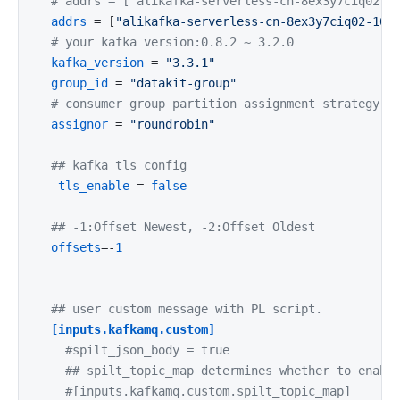
# addrs = ["alikafka-serverless-cn-8ex3y7ciq02-1
addrs
 = [
"alikafka-serverless-cn-8ex3y7ciq02-100
# your kafka version:0.8.2 ~ 3.2.0
kafka_version
 = 
"3.3.1"
group_id
 = 
"datakit-group"
# consumer group partition assignment strategy (
assignor
 = 
"roundrobin"
## kafka tls config
tls_enable
 = 
false
## -1:Offset Newest, -2:Offset Oldest
offsets
=-
1
## user custom message with PL script.
[inputs.kafkamq.custom]
#spilt_json_body = true
## spilt_topic_map determines whether to enabl
#[inputs.kafkamq.custom.spilt_topic_map]