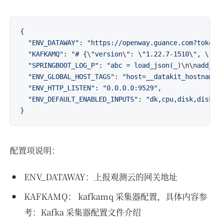
{

"ENV_DATAWAY"
: 
"https://openway.guance.com?token
"KAFKAMQ"
: 
"# {
\"
version
\"
: 
\"
1.22.7-1510
\"
, 
\"
d
"SPRINGBOOT_LOG_P"
: 
"abc = load_json(_)
\n
\n
add_k
"ENV_GLOBAL_HOST_TAGS"
: 
"host=__datakit_hostname
"ENV_HTTP_LISTEN"
: 
"0.0.0.0:9529"
,

"ENV_DEFAULT_ENABLED_INPUTS"
: 
"dk,cpu,disk,diski
配置项说明：
ENV_DATAWAY：上报观测云的网关地址
KAFKAMQ： kafkamq 采集器配置，具体内容参
考：Kafka 采集器配置文件介绍