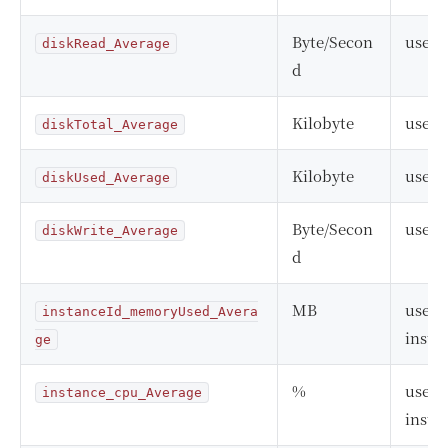
Byte/Secon
user
diskRead_Average
d
Kilobyte
user
diskTotal_Average
Kilobyte
user
diskUsed_Average
Byte/Secon
user
diskWrite_Average
d
MB
user
instanceId_memoryUsed_Avera
insta
ge
%
user
instance_cpu_Average
insta