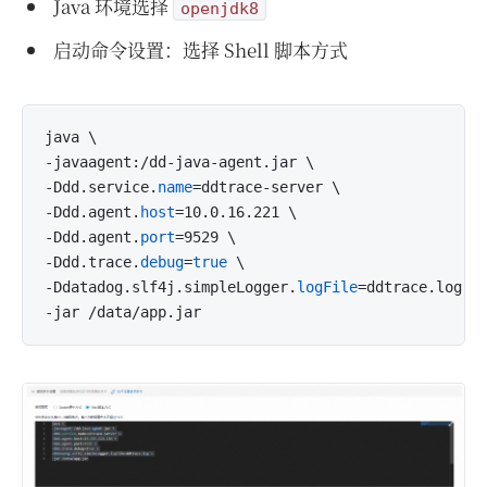
Java 环境选择
openjdk8
启动命令设置：选择 Shell 脚本方式
java \

-javaagent:/dd-java-agent.jar \

-Ddd.service.
name
=ddtrace-server \

-Ddd.agent.
host
=10.0.16.221 \

-Ddd.agent.
port
=9529 \

-Ddd.trace.
debug
=
true
 \

-Ddatadog.slf4j.simpleLogger.
logFile
=ddtrace.log \
