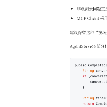
非观测云问题直
MCP Clien
建议保留这种“按场
AgentService 
public Completabl
String
 conver
if
 (conversa
        conversat
    }

String
 finalC
return
 Compl