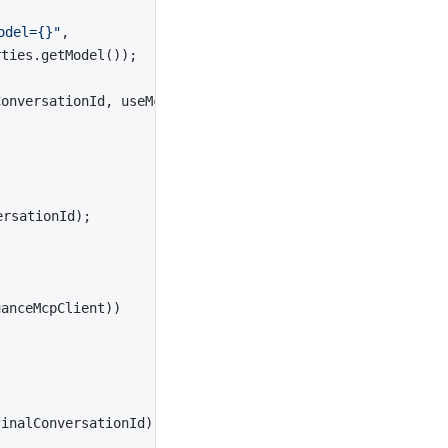
odel={}"
,

ties.getModel());

onversationId, useMcp);

rsationId);

anceMcpClient))

inalConversationId);
