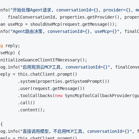
info(
"开始处理Agent请求, conversationId={}, provider={}, m
   finalConversationId, properties.getProvider(), proper
an useMcp = shouldUseMcp(request.getMessage());

info(
"Agent路由决策, conversationId={}, useMcp={}"
, finalC
ng
 reply;

seMcp) {

nitializeGuanceClientIfNecessary();

log.info(
"启用观测云MCP工具, conversationId={}"
, finalConve
eply = this.chatClient.prompt()

       .system(properties.getSystemPrompt())

       .user(request.getMessage())

        .toolCallbacks(
new
 SyncMcpToolCallbackProvider(gu
       .call()

       .content();

{

log.info(
"直接调用模型，不启用MCP工具, conversationId={}"
, f
eply = this.chatClient.prompt()
