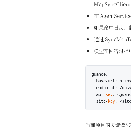
McpSyncClien
在 AgentSe
如果命中日志、监
通过 SyncMcpT
模型在回答过程
guance:

  base-url: http
  endpoint: /obsy
  api-
key
: <guan
  site-
key
: <sit
当前项目的关键做法