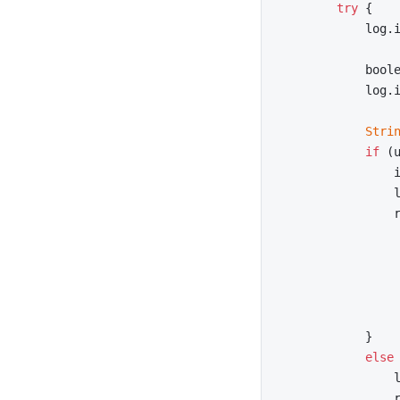
try
 {

            log.
                 
            boole
            log.
Stri
if
 (u
                i
                
                r
                 
                 
                
                 
                 
            }

else
 
                
                r