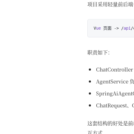
项目采用轻量前后端
V
ue
 页面 ->
 /
api
/
职责如下：
ChatContro
AgentServi
SpringAiAgen
ChatReques
这套结构的好处是前
互方式。