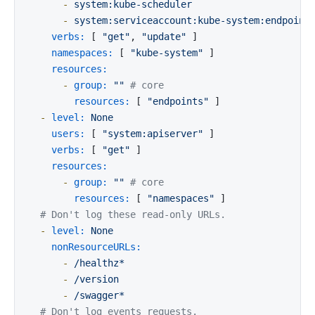
-
system:kube-scheduler
-
system:serviceaccount:kube-system:endpoint
verbs:
 [ 
"get"
, 
"update"
 ]

namespaces:
 [ 
"kube-system"
 ]

resources:
-
group:
""
# core
resources:
 [ 
"endpoints"
 ]

-
level:
None
users:
 [ 
"system:apiserver"
 ]

verbs:
 [ 
"get"
 ]

resources:
-
group:
""
# core
resources:
 [ 
"namespaces"
 ]

# Don't log these read-only URLs.
-
level:
None
nonResourceURLs:
-
/healthz*
-
/version
-
/swagger*
# Don't log events requests.