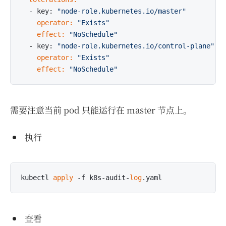
  - key: 
"node-role.kubernetes.io/master"
    operator:
"Exists"
    effect:
"NoSchedule"
  - key: 
"node-role.kubernetes.io/control-plane"
    operator:
"Exists"
    effect:
"NoSchedule"
需要注意当前 pod 只能运行在 master 节点上。
执行
kubectl 
apply
 -f k8s-audit-
log
查看