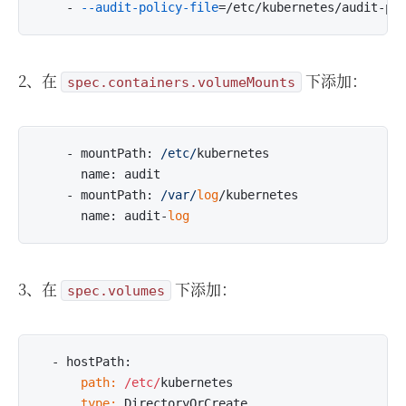
    - 
--audit-policy-file
2、在
下添加：
spec.containers.volumeMounts
    - mountPath: 
/etc/
kubernetes

      name: audit

    - mountPath: 
/var/
log
/kubernetes

      name: audit-
log
3、在
下添加：
spec.volumes
      path:
/etc/
      type: