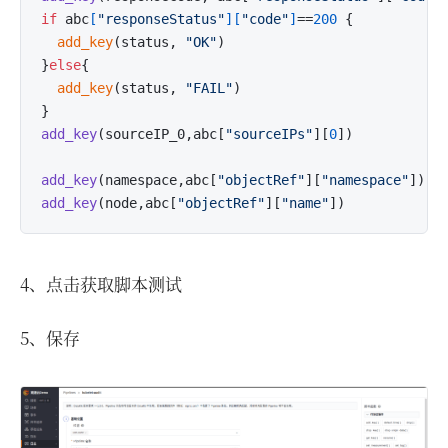
if
 abc
[
"responseStatus"
]
[
"code"
]
==
200
 {

add_key
(status, 
"OK"
)

}
else
{

add_key
(status, 
"FAIL"
)

add_key
(sourceIP_0,abc[
"sourceIPs"
][
0
])
add_key
(namespace,abc[
"objectRef"
][
"namespace"
])
add_key
(node,abc[
"objectRef"
][
"name"
])
4、点击获取脚本测试
5、保存