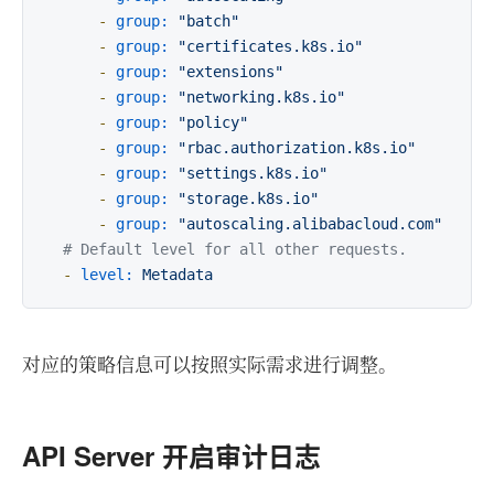
-
group:
"batch"
-
group:
"certificates.k8s.io"
-
group:
"extensions"
-
group:
"networking.k8s.io"
-
group:
"policy"
-
group:
"rbac.authorization.k8s.io"
-
group:
"settings.k8s.io"
-
group:
"storage.k8s.io"
-
group:
"autoscaling.alibabacloud.com"
# Default level for all other requests.
-
level:
Metadata
对应的策略信息可以按照实际需求进行调整。
API Server 开启审计日志