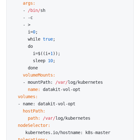
    args:
    - 
/bin/
sh

    - -c

    - >

      i=
0
;
      while 
true
;
      do

        i=$((i+
1
))
;
        sleep 
10
;
    volumeMounts:
    - mountPath: 
/var/
      name:
  volumes:
    hostPath:
      path:
/var/
  nodeSelector:
  tolerations: