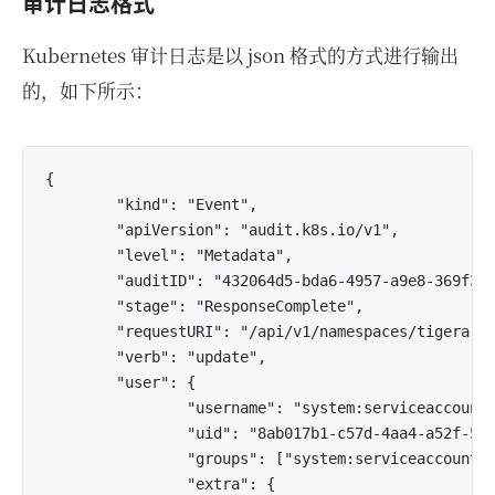
审计日志格式
Kubernetes 审计日志是以 json 格式的方式进行输出
的，如下所示：
{

        "kind": "Event",

        "apiVersion": "audit.k8s.io/v1",

        "level": "Metadata",

        "auditID": "432064d5-bda6-4957-a9e8-369f364
        "stage": "ResponseComplete",

        "requestURI": "/api/v1/namespaces/tigera-op
        "verb": "update",

        "user": {

                "username": "system:serviceaccount:
                "uid": "8ab017b1-c57d-4aa4-a52f-5ac
                "groups": ["system:serviceaccounts"
                "extra": {
