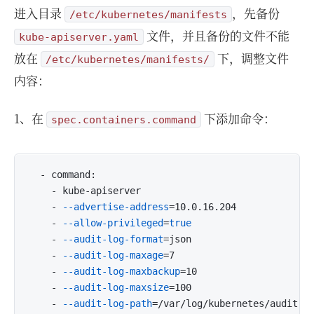
进入目录
，先备份
/etc/kubernetes/manifests
文件，并且备份的文件不能
kube-apiserver.yaml
放在
下，调整文件
/etc/kubernetes/manifests/
内容：
1、在
下添加命令：
spec.containers.command
  - command:

    - kube-apiserver

    - 
--advertise-address
=10.0.16.204

    - 
--allow-privileged
=
true
    - 
--audit-log-format
=json

    - 
--audit-log-maxage
=7

    - 
--audit-log-maxbackup
=10

    - 
--audit-log-maxsize
=100

    - 
--audit-log-path
=/var/log/kubernetes/audit.lo