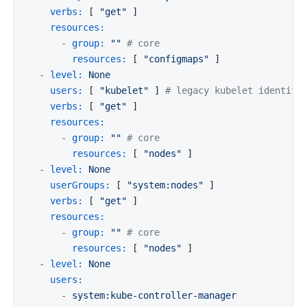
verbs:
 [ 
"get"
 ]

resources:
-
group:
""
# core
resources:
 [ 
"configmaps"
 ]

-
level:
None
users:
 [ 
"kubelet"
 ] 
# legacy kubelet identity
verbs:
 [ 
"get"
 ]

resources:
-
group:
""
# core
resources:
 [ 
"nodes"
 ]

-
level:
None
userGroups:
 [ 
"system:nodes"
 ]

verbs:
 [ 
"get"
 ]

resources:
-
group:
""
# core
resources:
 [ 
"nodes"
 ]

-
level:
None
users:
-
system:kube-controller-manager