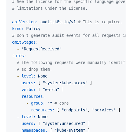
# See the License for the specific language govern
# limitations under the License.
apiVersion:
audit.k8s.io/v1
# This is required.
kind:
Policy
# Don't generate audit events for all requests in 
omitStages:
-
"RequestReceived"
rules:
# The following requests were manually identifie
# so drop them.
-
level:
None
users:
 [ 
"system:kube-proxy"
 ]

verbs:
 [ 
"watch"
 ]

resources:
-
group:
""
# core
resources:
 [ 
"endpoints"
, 
"services"
 ]

-
level:
None
users:
 [ 
"system:unsecured"
 ]

namespaces:
 [ 
"kube-system"
 ]
