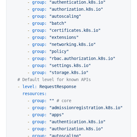
-
group:
"authentication.k8s.io"
-
group:
"authorization.k8s.io"
-
group:
"autoscaling"
-
group:
"batch"
-
group:
"certificates.k8s.io"
-
group:
"extensions"
-
group:
"networking.k8s.io"
-
group:
"policy"
-
group:
"rbac.authorization.k8s.io"
-
group:
"settings.k8s.io"
-
group:
"storage.k8s.io"
# Default level for known APIs
-
level:
RequestResponse
resources:
-
group:
""
# core
-
group:
"admissionregistration.k8s.io"
-
group:
"apps"
-
group:
"authentication.k8s.io"
-
group:
"authorization.k8s.io"
-
group:
"autoscaling"