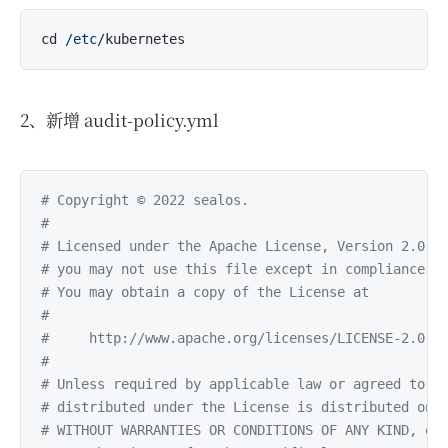
cd 
/etc/
2、新增 audit-policy.yml
# Copyright © 2022 sealos.
#
# Licensed under the Apache License, Version 2.0 (
# you may not use this file except in compliance w
# You may obtain a copy of the License at
#
#     http://www.apache.org/licenses/LICENSE-2.0
#
# Unless required by applicable law or agreed to i
# distributed under the License is distributed on 
# WITHOUT WARRANTIES OR CONDITIONS OF ANY KIND, ei