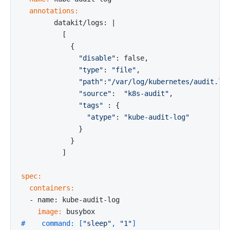
  annotations:
        datakit/logs: |

          [

{
"disable"
: false,

"type"
: 
"file"
,

"path"
:
"/var/log/kubernetes/audit.lo
"source"
:  
"k8s-audit"
,

"tags"
 : 
{
"atype"
: 
"kube-audit-log"
}
}
spec:
  containers:
    image:
#    command: [
"sleep"
, 
"1"
]