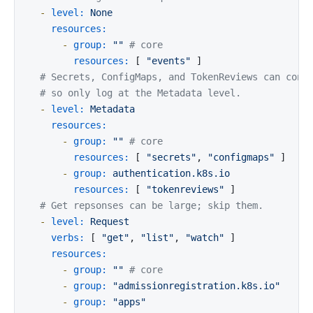
-
level:
None
resources:
-
group:
""
# core
resources:
 [ 
"events"
 ]

# Secrets, ConfigMaps, and TokenReviews can cont
# so only log at the Metadata level.
-
level:
Metadata
resources:
-
group:
""
# core
resources:
 [ 
"secrets"
, 
"configmaps"
 ]

-
group:
authentication.k8s.io
resources:
 [ 
"tokenreviews"
 ]

# Get repsonses can be large; skip them.
-
level:
Request
verbs:
 [ 
"get"
, 
"list"
, 
"watch"
 ]

resources:
-
group:
""
# core
-
group:
"admissionregistration.k8s.io"
-
group:
"apps"