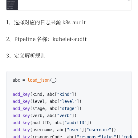
1、选择对应的日志来源 k8s-audit
2、Pipeline 名称：kubelet-audit
3、定义解析规则
abc = 
load_json
(_)

add_key
(kind, abc[
"kind"
])
add_key
(level, abc[
"level"
])
add_key
(stage, abc[
"stage"
])
add_key
(verb, abc[
"verb"
])
add_key
(auditID, abc[
"auditID"
])
add_key
(username, abc[
"user"
][
"username"
])
add_key
(responseCode, abc[
"responseStatus"
][
"code"