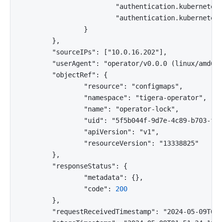
                        "authentication.kubernetes.
                        "authentication.kubernetes.
                }

        },

        "sourceIPs": ["10.0.16.202"],

        "userAgent": "operator/v0.0.0 (linux/amd64)
        "objectRef": {

                "resource": "configmaps",

                "namespace": "tigera-operator",

                "name": "operator-lock",

                "uid": "5f5b044f-9d7e-4c89-b703-f85
                "apiVersion": "v1",

                "resourceVersion": "13338825"

        },

        "responseStatus": {

                "metadata": {},

                "code": 
200
        },

        "requestReceivedTimestamp": "2024-05-09T01: