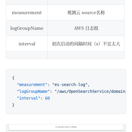
measurement
观测云 source名称
logGroupName
AWS 日志组
interval
初次启动的间隔时间（s）不宜太大
{
"measurement"
:
"es-search-log"
,
"logGroupName"
:
"/aws/OpenSearchService/domains/
"interval"
:
60
}