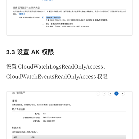
3.3 设置 AK 权限
设置 CloudWatchLogsReadOnlyAccess、
CloudWatchEventsReadOnlyAccess 权限