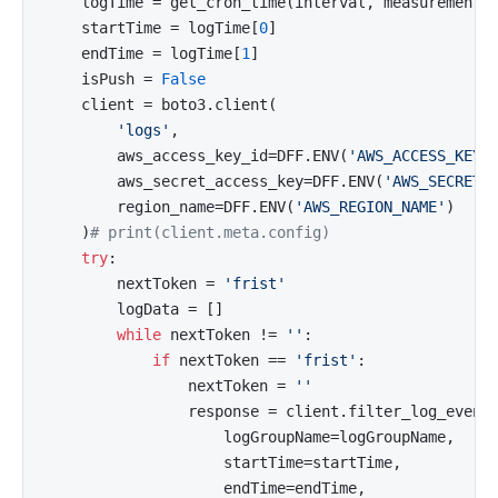
    logTime = get_cron_time(interval, measurement)

    startTime = logTime[
0
]

    endTime = logTime[
1
]

    isPush = 
False
    client = boto3.client(

'logs'
,

        aws_access_key_id=DFF.ENV(
'AWS_ACCESS_KEY'
)
        aws_secret_access_key=DFF.ENV(
'AWS_SECRET_
        region_name=DFF.ENV(
'AWS_REGION_NAME'
)

    )
# print(client.meta.config)
try
:

        nextToken = 
'frist'
        logData = []

while
 nextToken != 
''
:

if
 nextToken == 
'frist'
:

                nextToken = 
''
                response = client.filter_log_events
                    logGroupName=logGroupName,

                    startTime=startTime,

                    endTime=endTime,
