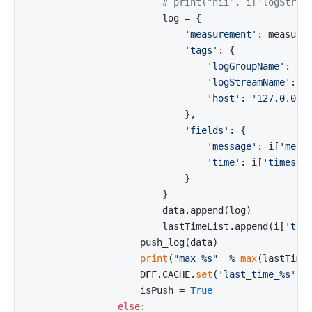
# print("hii", i['logStrea
                        log = {

'measurement'
: measurem
'tags'
: {

'logGroupName'
: log
'logStreamName'
: i
'host'
: 
'127.0.0.1
                            },

'fields'
: {

'message'
: i[
'mess
'time'
: i[
'timesta
                            }

                        }

                        data.append(log)

                        lastTimeList.append(i[
'tim
                    push_log(data)

print
(
"max %s"
  % 
max
(lastTimeL
                    DFF.CACHE.
set
(
'last_time_%s'
 %
                    isPush = 
True
else
:
