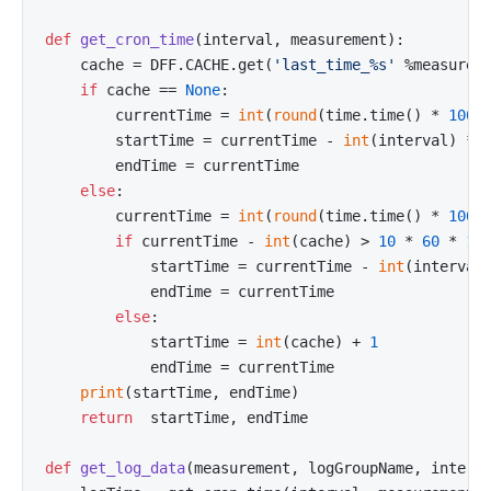
def
get_cron_time
(
interval, measurement
):

    cache = DFF.CACHE.get(
'last_time_%s'
 %measurem
if
 cache == 
None
:

        currentTime = 
int
(
round
(time.time() * 
1000
)
        startTime = currentTime - 
int
(interval) * 
        endTime = currentTime

else
:

        currentTime = 
int
(
round
(time.time() * 
1000
)
if
 currentTime - 
int
(cache) > 
10
 * 
60
 * 
10
            startTime = currentTime - 
int
(interval
            endTime = currentTime

else
:

            startTime = 
int
(cache) + 
1
            endTime = currentTime

print
(startTime, endTime)

return
  startTime, endTime

def
get_log_data
(
measurement, logGroupName, interv