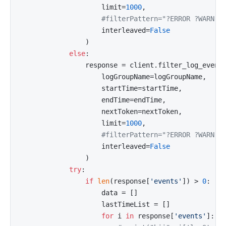
                    limit=
1000
,

#filterPattern="?ERROR ?WARN ?
                    interleaved=
False
                )

else
:

                response = client.filter_log_events
                    logGroupName=logGroupName,

                    startTime=startTime,

                    endTime=endTime,

                    nextToken=nextToken,

                    limit=
1000
,

#filterPattern="?ERROR ?WARN ?
                    interleaved=
False
                )

try
:

if
len
(response[
'events'
]) > 
0
:

                    data = []

                    lastTimeList = []

for
 i 
in
 response[
'events'
]:
