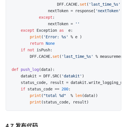
                    DFF.CACHE.
set
(
'last_time_%s'
 %
                nextToken = response[
'nextToken'
]

except
:

                nextToken = 
''
except
 Exception 
as
  e:

print
(
'Error: %s'
 % e )

return
None
if
not
 isPush:

        DFF.CACHE.
set
(
'last_time_%s'
 % measurement
def
push_log
(
data
):

    datakit = DFF.SRC(
'datakit'
)

    status_code, result = datakit.write_logging_man
if
 status_code == 
200
:

print
(
"total %d"
  % 
len
(data))

print
4.7 发布代码