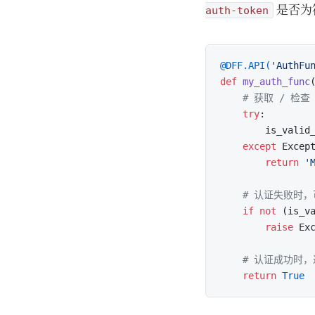
是否为符
auth-token
@DFF.API(
'AuthFu
def
my_auth_func
(
# 获取 / 检
try
:

        is_valid
except
 Excep
return
'
# 认证失败时，可
if
not
 (is_va
raise
 Ex
# 认证成功时，返
return
True