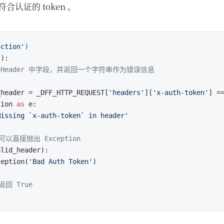
合认证的 token 。
nction'
)
):

查 Header 中字段，并返回一个字符串作为错误信息
_header = _DFF_HTTP_REQUEST[
'headers'
][
'x-auth-token'
] =
tion 
as
 e:

Missing `x-auth-token` in header'
以直接抛出 Exception
lid_header):

ception(
'Bad Auth Token'
)

回 True