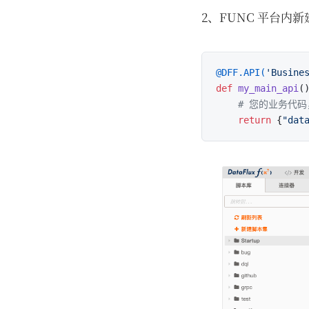
2、FUNC 平台内
@DFF.API(
'Busine
def
my_main_api
()
# 您的业务代
return
 {
"dat