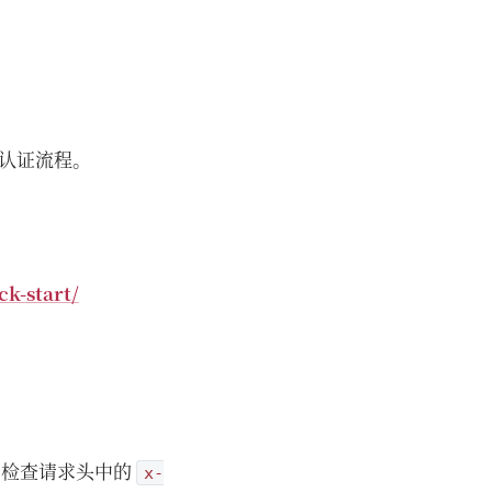
义认证流程。
k-start/
，检查请求头中的
x-