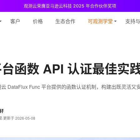
观测云荣膺亚马逊云科技 2025 年合作伙伴奖项
测云免费版现已推出！
专为中小团队与个人开发者设计，立享强大可观测
客户
价格
生态合作
可观测学堂
支持
平台函数 API 认证最佳实
 DataFlux Func 平台提供的函数认证机制，构建出既灵活
。
轩
读
·
更新于 2026-05-08