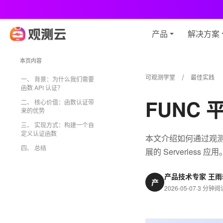
观
产品
解决方案
本页内容
可观测学堂
最佳实践
一、 背景：为什么我们需要
函数 API 认证？
FUNC 
二、 核心价值：函数认证带
来的优势
三、 实现方式：构建一个自
定义认证函数
本文介绍如何通过观测云
四、 总结
展的 Serverless 应用
产品技术专家 王雨
产
2026-05-07
·
3 分钟阅