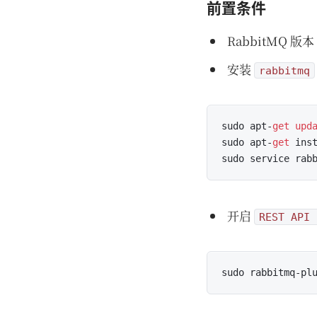
前置条件
RabbitMQ 版本
安装
rabbitmq
sudo apt-
get
upd
sudo apt-
get
 ins
sudo service rab
开启
REST API 
sudo rabbitmq-pl