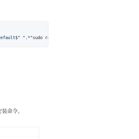
default$"
".*"
sudo rabbitmqctl 
set
的安装命令。