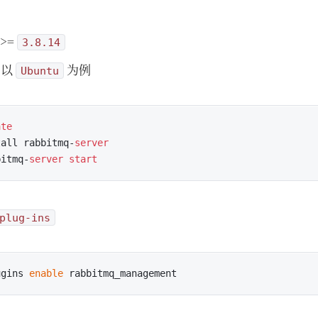
 >=
3.8.14
以
为例
Ubuntu
ate
tall rabbitmq-
server
bitmq-
server
start
plug-ins
ugins 
enable