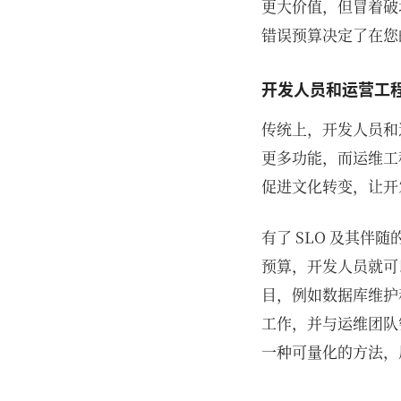
更大价值，但冒着破
错误预算决定了在您
开发人员和运营工
传统上，开发人员和
更多功能，而运维工
促进文化转变，让开
有了 SLO 及其
预算，开发人员就可
目，例如数据库维护
工作，并与运维团队密
一种可量化的方法，