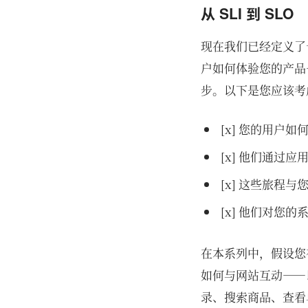
从 SLI 到 SLO
现在我们已经定义了
户如何体验您的产品
步。以下是您应该考
[x] 您的用户
[x] 他们通过
[x] 这些旅程
[x] 他们对您
在本系列中，假设您
如何与网站互动——
录、搜索商品、查看