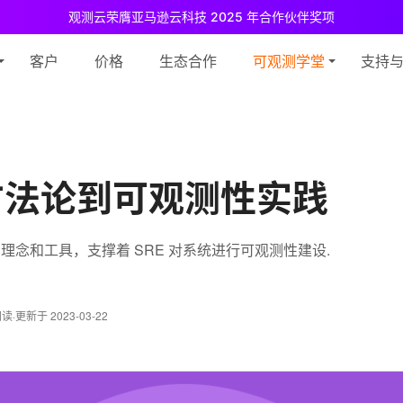
观测云荣膺亚马逊云科技 2025 年合作伙伴奖项
测云免费版现已推出！
专为中小团队与个人开发者设计，立享强大可观测
客户
价格
生态合作
可观测学堂
支持
方法论到可观测性实践
重要的理念和工具，支撑着 SRE 对系统进行可观测性建设.
阅读
·
更新于 2023-03-22