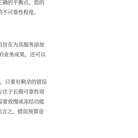
正确的平衡点。您的
的不可靠性程度。
员旨在为其服务添加
极的业务成果，还可以
。
划。只要有剩余的错误
专注于长期可靠性项
需要放慢或冻结功能
简而言之，错误预算是