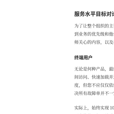
服务水平目标对
为了让整个组织的主
到业务的优先级和他
师关心的内容，以及
终端用户
无论是何种产品，最
间访问、快速加载并
度，但您不应仅仅依
决所有故障单并不一
实际上，始终实现 1