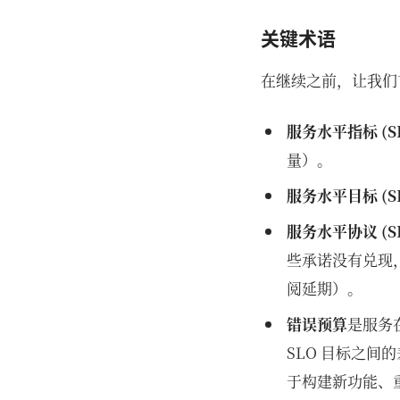
关键术语
在继续之前，让我们
服务水平指标 (SL
量）。
服务水平目标 (S
服务水平协议 (S
些承诺没有兑现
阅延期）。
错误预算
是服务在
SLO 目标之
于构建新功能、