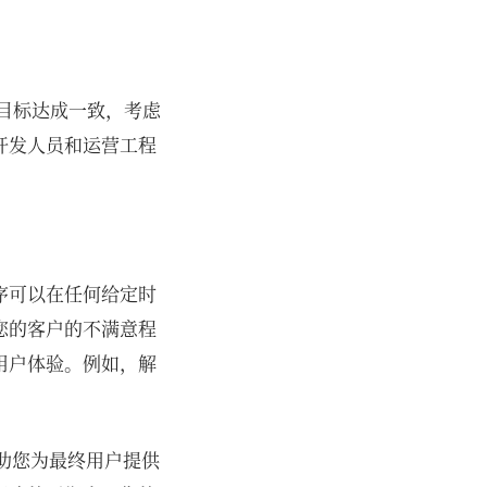
性目标达成一致，考虑
开发人员和运营工程
序可以在任何给定时
您的客户的不满意程
用户体验。例如，解
帮助您为最终用户提供