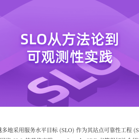
地采用服务水平目标 (SLO) 作为其站点可靠性工程 (S