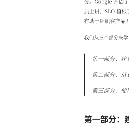
分。Google 开创
质上讲，SLO 植
有助于组织在产品
我们从三个部分来学习
第一部分：建立
第二部分：SL
第三部分：使
第一部分：建