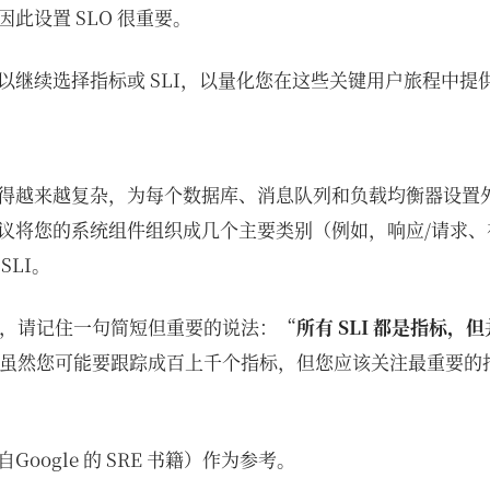
此设置 SLO 很重要。
以继续选择指标或 SLI，以量化您在这些关键用户旅程中提
得越来越复杂，为每个数据库、消息队列和负载均衡器设置外部
议将您的系统组件组织成几个主要类别（例如，响应/请求、
SLI。
 时，请记住一句简短但重要的说法：“
所有 SLI 都是指标
着虽然您可能要跟踪成百上千个指标，但您应该关注最重要的
oogle 的 SRE 书籍）作为参考。