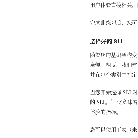
用户体验直接相关，因
完成此练习后，您可
选择好的 SLI
随着您的基础架构变
麻烦。相反，我们建
并在每个类别中指定 
当您开始选择 SLI
的 SLI。
” 这意味
体验的指标。
您可以使用下表（来自G