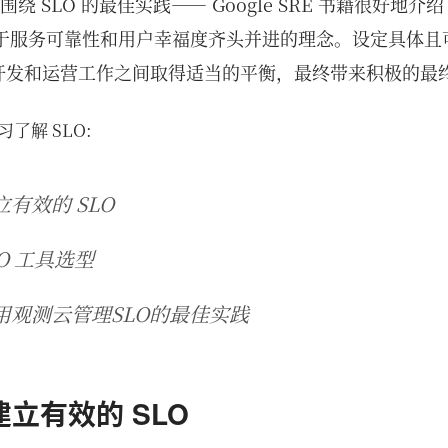
了围绕 SLO 的最佳实践—— Google SRE 书籍很好地
根于服务可靠性和用户幸福度齐头并进的理念。设定具体
开发和运营工作之间取得适当的平衡，最终带来积极的最
了解 SLO:
有效的 SLO
O 工具选型
用观测云管理SLO的最佳实践
立有效的 SLO