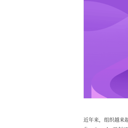
近年来，组织越来越多