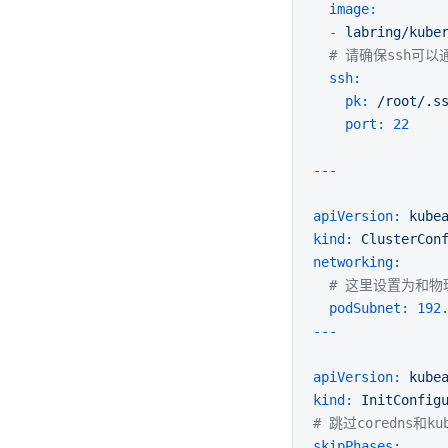
image:
-
labring/kube
# 请确保ssh可
ssh:
pk:
/root/.s
port:
22
apiVersion:
kube
kind:
ClusterCon
networking:
# 这里设置为和
podSubnet:
192
apiVersion:
kube
kind:
InitConfig
# 跳过coredns和ku
skipPhases: