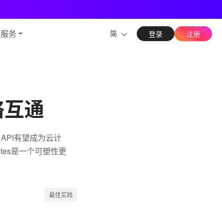
能力
与服务
简
登录
注册
网络互通
es API有望成为云计
etes是一个可塑性更
最佳实践