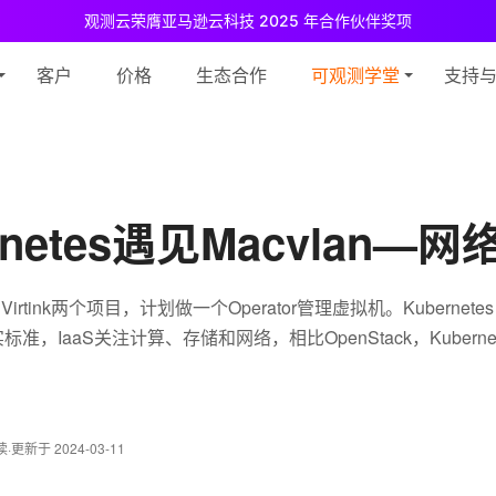
观测云荣膺亚马逊云科技 2025 年合作伙伴奖项
测云免费版现已推出！
专为中小团队与个人开发者设计，立享强大可观测
客户
价格
生态合作
可观测学堂
支持
rnetes遇见Macvlan—
和Virtink两个项目，计划做一个Operator管理虚拟机。Kubernet
，IaaS关注计算、存储和网络，相比OpenStack，Kubern
读
·
更新于 2024-03-11