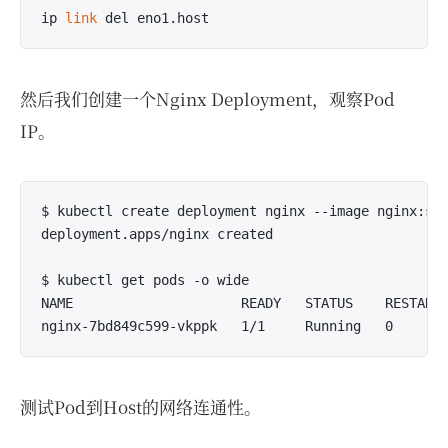
ip 
link
然后我们创建一个Nginx Deployment，观察Pod
IP。
$ kubectl create deployment nginx --image nginx:sta
deployment.apps/nginx created

$ kubectl get pods -o wide

NAME                     READY   STATUS    RESTARTS
测试Pod到Host的网络连通性。