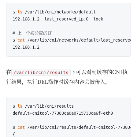
$ 
ls
 /var/lib/cni/networks/default

192.168.1.2  last_reserved_ip.0  lock

# 上一个被分配的IP
$ 
cat
 /var/lib/cni/networks/default/last_reserved_i
在
下可以看到缓存的CNI执
/var/lib/cni/results
行结果，执行DEL操作时缓存内容会被传入。
$ 
ls
 /var/lib/cni/results

default-cnitool-77383ca0a0715733ca6f-eth0

$ 
cat
 /var/lib/cni/results/default-cnitool-77383ca0
{
