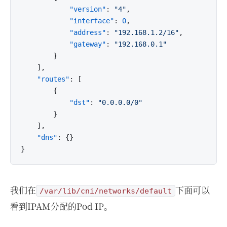
"version"
:
"4"
,
"interface"
:
0
,
"address"
:
"192.168.1.2/16"
,
"gateway"
:
"192.168.0.1"
}
]
,
"routes"
:
[
{
"dst"
:
"0.0.0.0/0"
}
]
,
"dns"
:
{
}
}
我们在
下面可以
/var/lib/cni/networks/default
看到IPAM分配的Pod IP。