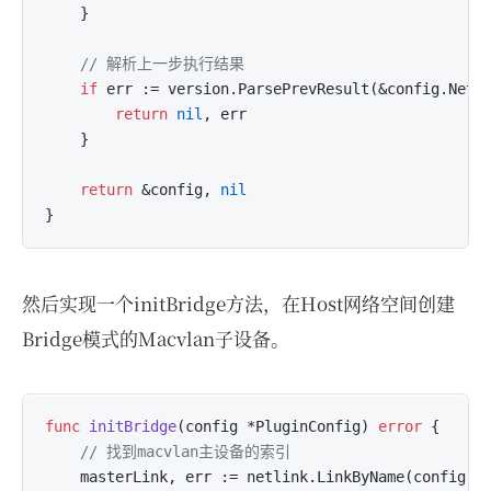
	}

// 解析上一步执行结果
if
 err := version.ParsePrevResult(&config.NetC
return
nil
, err

	}

return
 &config, 
nil
然后实现一个initBridge方法，在Host网络空间创建
Bridge模式的Macvlan子设备。
func
initBridge
(config *PluginConfig)
error
 {

// 找到macvlan主设备的索引
	masterLink, err := netlink.LinkByName(config.Master)
