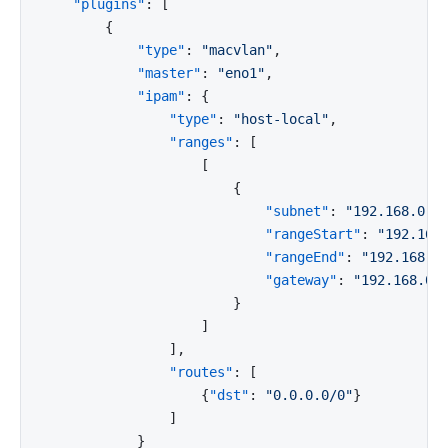
"plugins"
:
[
{
"type"
:
"macvlan"
,
"master"
:
"eno1"
,
"ipam"
:
{
"type"
:
"host-local"
,
"ranges"
:
[
[
{
"subnet"
:
"192.168.0.0
"rangeStart"
:
"192.168
"rangeEnd"
:
"192.168.1
"gateway"
:
"192.168.0.
}
]
]
,
"routes"
:
[
{
"dst"
:
"0.0.0.0/0"
}
]
}