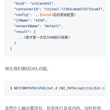
"kind"
: 
"cniCacheV1"
,

"containerId"
: 
"cnitool-77383ca0a0715733ca6f"
,

"config"
: ...(
base64
后的原始配置)

"ifName"
: 
"eth0"
,

"networkName"
: 
"default"
,

"result"
: {

    ...(刚才那一大坨JSON执行结果)

  }

现在我们测试DEL功能。
$ NETCONFPATH=
$PWD
虽然什么输出都没有，但是执行是成功的。这时你再