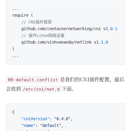
...

require (

// CNI插件框架
	github.com/containernetworking/cni v1
.0
.1
// 操作Linux网络设备
	github.com/vishvananda/netlink v1
.1
.0
)

是我们的CNI插件配置，最后
00-default.conflist
会放到
下面。
/etc/cni/net.d
{
"cniVersion"
:
"0.4.0"
,
"name"
:
"default"
,