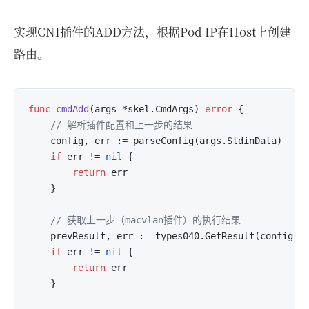
实现CNI插件的ADD方法，根据Pod IP在Host上创建
路由。
func
cmdAdd
(args *skel.CmdArgs)
error
 {

// 解析插件配置和上一步的结果
	config, err := parseConfig(args.StdinData)

if
 err != 
nil
 {

return
 err

	}

// 获取上一步（macvlan插件）的执行结果
	prevResult, err := types040.GetResult(config.PrevResult)

if
 err != 
nil
 {

return
 err

	}
