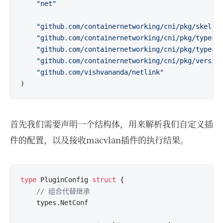
"net"
"github.com/containernetworking/cni/pkg/skel"
"github.com/containernetworking/cni/pkg/types"
"github.com/containernetworking/cni/pkg/types/
"github.com/containernetworking/cni/pkg/versio
"github.com/vishvananda/netlink"
首先我们需要声明一个结构体，用来解析我们自定义插
件的配置，以及接收macvlan插件的执行结果。
type
 PluginConfig 
struct
 {

// 组合代替继承
	types.NetConf
