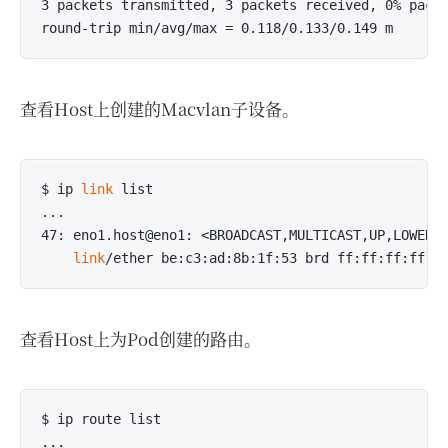
3 packets transmitted, 3 packets received, 0% packe
查看Host上创建的Macvlan子设备。
$ ip 
link
 list

...

47: eno1.host@eno1: <BROADCAST,MULTICAST,UP,LOWER_U
link
查看Host上为Pod创建的路由。
$ ip route list

...
