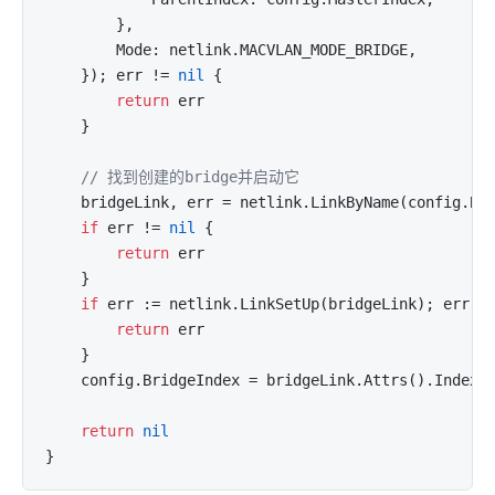
		},

		Mode: netlink.MACVLAN_MODE_BRIDGE,

	}); err != 
nil
 {

return
 err

	}

// 找到创建的bridge并启动它
	bridgeLink, err = netlink.LinkByName(config.Bridge)

if
 err != 
nil
 {

return
 err

	}

if
 err := netlink.LinkSetUp(bridgeLink); err !
return
 err

	}

	config.BridgeIndex = bridgeLink.Attrs().Index

return
nil