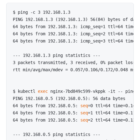
$ ping -c 3 192.168.1.3

PING 192.168.1.3 (192.168.1.3) 56(84) bytes of data
64 bytes from 192.168.1.3: icmp_seq=1 ttl=64 time=0
64 bytes from 192.168.1.3: icmp_seq=2 ttl=64 time=0
64 bytes from 192.168.1.3: icmp_seq=3 ttl=64 time=0
--- 192.168.1.3 ping statistics ---

3 packets transmitted, 3 received, 0% packet loss, 
rtt min/avg/max/mdev = 0.057/0.106/0.172/0.048 ms

$ kubectl 
exec
 nginx-7bd849c599-vkppk -it -- ping -
PING 192.168.0.5 (192.168.0.5): 56 data bytes

64 bytes from 192.168.0.5: 
seq
=0 ttl=64 time=0.149 
64 bytes from 192.168.0.5: 
seq
=1 ttl=64 time=0.118 
64 bytes from 192.168.0.5: 
seq
=2 ttl=64 time=0.132 
--- 192.168.0.5 ping statistics ---
