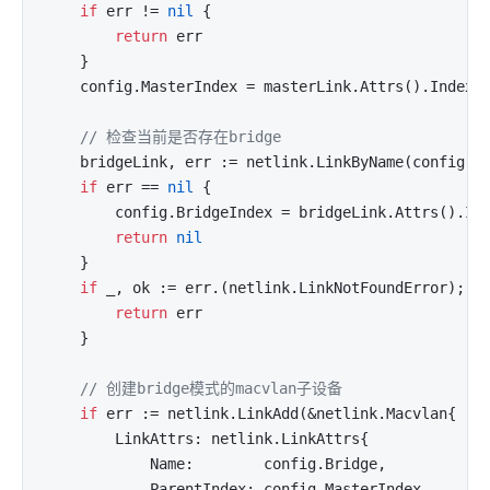
if
 err != 
nil
 {

return
 err

	}

	config.MasterIndex = masterLink.Attrs().Index

// 检查当前是否存在bridge
	bridgeLink, err := netlink.LinkByName(config.Bridge)

if
 err == 
nil
 {

		config.BridgeIndex = bridgeLink.Attrs().Index

return
nil
	}

if
 _, ok := err.(netlink.LinkNotFoundError); !o
return
 err

    }

// 创建bridge模式的macvlan子设备
if
 err := netlink.LinkAdd(&netlink.Macvlan{

		LinkAttrs: netlink.LinkAttrs{

			Name:        config.Bridge,

			ParentIndex: config.MasterIndex,
