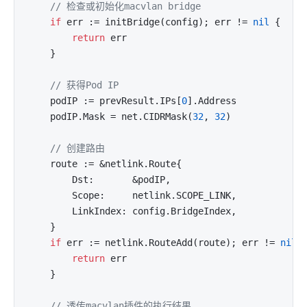
// 检查或初始化macvlan bridge
if
 err := initBridge(config); err != 
nil
 {

return
 err

	}

// 获得Pod IP
	podIP := prevResult.IPs[
0
].Address

	podIP.Mask = net.CIDRMask(
32
, 
32
)

// 创建路由
	route := &netlink.Route{

		Dst:       &podIP,

		Scope:     netlink.SCOPE_LINK,

		LinkIndex: config.BridgeIndex,

	}

if
 err := netlink.RouteAdd(route); err != 
nil
 {
return
 err

	}

// 透传macvlan插件的执行结果