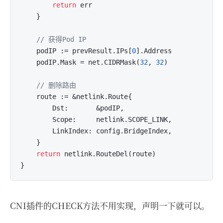
return
 err

	}

// 获得Pod IP
	podIP := prevResult.IPs[
0
].Address

	podIP.Mask = net.CIDRMask(
32
, 
32
)

// 删除路由
	route := &netlink.Route{

		Dst:       &podIP,

		Scope:     netlink.SCOPE_LINK,

		LinkIndex: config.BridgeIndex,

	}

return
 netlink.RouteDel(route)

CNI插件的CHECK方法不用实现，声明一下就可以。