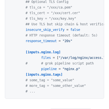
## Optional TLS Config
# tls_ca = "/xxx/ca.pem"
# tls_cert = "/xxx/cert.cer"
# tls_key = "/xxx/key.key"
## Use TLS but skip chain & host verificat
insecure_skip_verify
 = 
false
# HTTP response timeout (default: 5s)
response_timeout
 = 
"20s"
[inputs.nginx.log]
files
 = [
"/var/log/nginx/access.lo
#       # grok pipeline script path
pipeline
 = 
"nginx.p"
[inputs.nginx.tags]
# some_tag = "some_value"
# more_tag = "some_other_value"
# ...