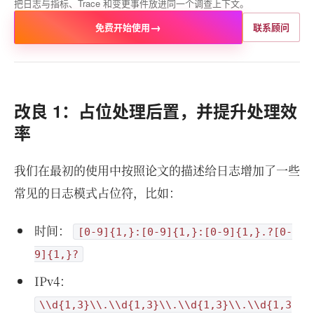
把日志与指标、Trace 和变更事件放进同一个调查上下文。
→
免费开始使用
联系顾问
改良 1：占位处理后置，并提升处理效
率
我们在最初的使用中按照论文的描述给日志增加了一些
常见的日志模式占位符，比如：
时间：
[0-9]{1,}:[0-9]{1,}:[0-9]{1,}.?[0-
9]{1,}?
IPv4：
\\d{1,3}\\.\\d{1,3}\\.\\d{1,3}\\.\\d{1,3