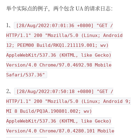
举个实际点的例子，两个包含 UA 的请求日志：
1、
[28/Aug/2022:07:01:36 +0800] "GET /
HTTP/1.1" 200 "Mozilla/5.0 (Linux; Android
12; PEEM00 Build/RKQ1.211119.001; wv)
AppleWebKit/537.36 (KHTML, like Gecko)
Version/4.0 Chrome/97.0.4692.98 Mobile
Safari/537.36"
2、
[28/Aug/2022:07:50:18 +0800] "GET /
HTTP/1.1" 200 "Mozilla/5.0 (Linux; Android 9;
MI 8 Build/PQ3A.190801.002; wv)
AppleWebKit/537.36 (KHTML, like Gecko)
Version/4.0 Chrome/87.0.4280.101 Mobile