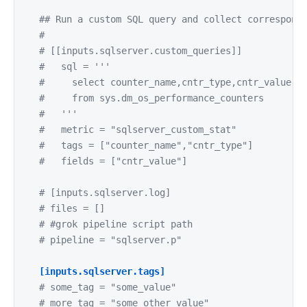
## Run a custom SQL query and collect correspond
#
# [[inputs.sqlserver.custom_queries]]
#   sql = '''
#     select counter_name,cntr_type,cntr_value
#     from sys.dm_os_performance_counters
#   '''
#   metric = "sqlserver_custom_stat"
#   tags = ["counter_name","cntr_type"]
#   fields = ["cntr_value"]
# [inputs.sqlserver.log]
# files = []
# #grok pipeline script path
# pipeline = "sqlserver.p"
[inputs.sqlserver.tags]
# some_tag = "some_value"
# more_tag = "some_other_value"