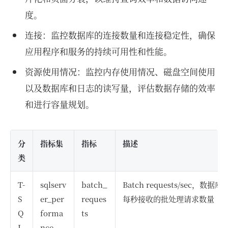
度。
连接：监控数据库的连接数量和连接稳定性，确保
应用程序和服务的持续可用性和性能。
资源使用情况：监控内存使用情况、磁盘空间使用
以及数据库和日志的读写量，评估数据存储的效率
和进行容量规划。
分
指标集
指标
描述
类
T-
sqlserv
batch_
Batch requests/sec
S
er_per
reques
每秒接收的批处理请求数量
Q
forma
ts
L
nce