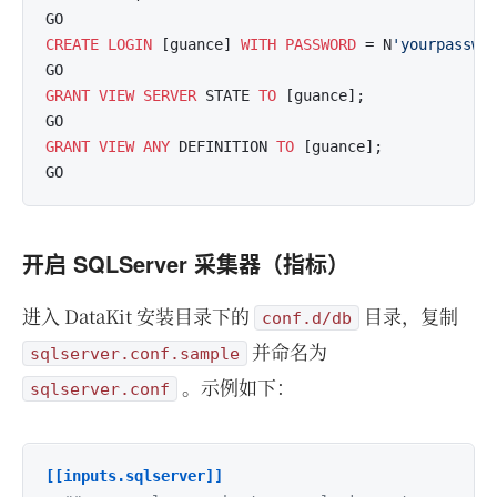
CREATE
LOGIN
 [guance] 
WITH
PASSWORD
 = N
'yourpasswo
GRANT
VIEW
SERVER
 STATE 
TO
 [guance];

GRANT
VIEW
ANY
 DEFINITION 
TO
 [guance];

开启 SQLServer 采集器（指标）
进入 DataKit 安装目录下的
目录，复制
conf.d/db
并命名为
sqlserver.conf.sample
。示例如下：
sqlserver.conf
[[inputs.sqlserver]]