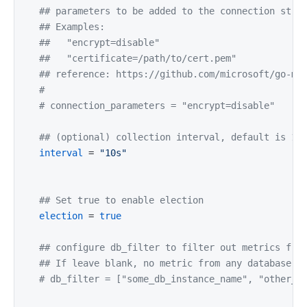
## parameters to be added to the connection stri
## Examples:
##   "encrypt=disable"
##   "certificate=/path/to/cert.pem"
## reference: https://github.com/microsoft/go-ms
#
# connection_parameters = "encrypt=disable"
## (optional) collection interval, default is 10
interval
 = 
"10s"
## Set true to enable election
election
 = 
true
## configure db_filter to filter out metrics fro
## If leave blank, no metric from any database i
# db_filter = ["some_db_instance_name", "other_d