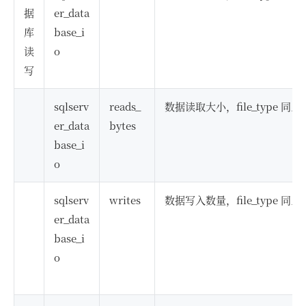
据
er_data
库
base_i
读
o
写
sqlserv
reads_
数据读取大小，file_type 同上
er_data
bytes
base_i
o
sqlserv
writes
数据写入数量，file_type 同上
er_data
base_i
o