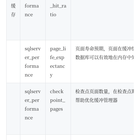
缓
forma
_hit_ra
存
nce
tio
sqlserv
page_li
页面寿命预期，页面在缓冲缓
er_per
fe_exp
数据库可以有效地在内存中处
forma
ectanc
nce
y
sqlserv
check
检查点页面数量，在检查点期
er_per
point_
帮助优化缓冲管理器
forma
pages
nce