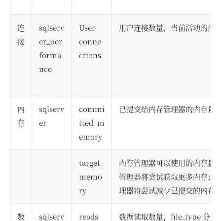
连
sqlserv
User
用户连接数量，当前活动的用
接
er_per
conne
forma
ctions
nce
内
sqlserv
commi
已提交给内存管理器的内存量
存
er
tted_m
emory
target_
内存管理器可以使用的内存量
memo
管理器将尝试获取更多内存；
ry
理器将尝试减少已提交的内存
数
sqlserv
reads
数据读取数量，file_type 分