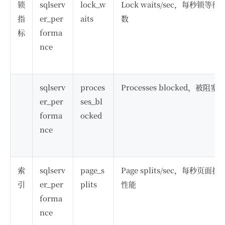
锁
sqlserv
lock_w
Lock waits/sec，每秒
指
er_per
aits
数
标
forma
nce
sqlserv
proces
Processes blocked
er_per
ses_bl
forma
ocked
nce
索
sqlserv
page_s
Page splits/sec，每
引
er_per
plits
性能
forma
nce