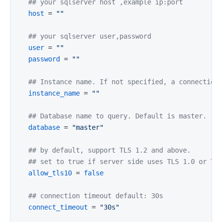
## your sqlserver host ,example ip:port
host
 = 
""
## your sqlserver user,password
user
 = 
""
password
 = 
""
## Instance name. If not specified, a connection
instance_name
 = 
""
## Database name to query. Default is master.
database
 = 
"master"
## by default, support TLS 1.2 and above.
## set to true if server side uses TLS 1.0 or TL
allow_tls10
 = 
false
## connection timeout default: 30s
connect_timeout
 = 
"30s"