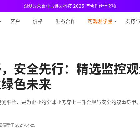
观测云荣膺亚马逊云科技 2025 年合作伙伴奖项
测云免费版现已推出！
专为中小团队与个人开发者设计，立享强大可观测
客户
价格
生态合作
可观测学堂
支持
野，安全先行：精选监控观
业绿色未来
观测平台，是为企业的全球业务穿上一件合规与安全的双重铠甲
读
·
更新于 2024-04-25