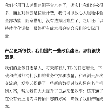
我们不用再去运维监测平台本身了，确实让我们轻松很
多。而且观测云是按量计费，我们可以放心大胆地体验
全部功能，随意搭配，没有选择困难症了，之后还可以
持续优化调整，最终所有成本都会贴合我们的实际用
量。
产品更新很快，我们提的一些改良建议，都能很快
满足。
我们的业务日志量大，每天都有几 TB 的日志增量，下
载和传递都消耗我们的业务带宽和流量。和观测云多次
交流后，观测云提供了一些新的数据过滤和黑白名单机
制方案，帮助我们大大提升了日志采集效率；还开通了
在公有云上用内网传输日志的方案，降低了我们传输成
本。