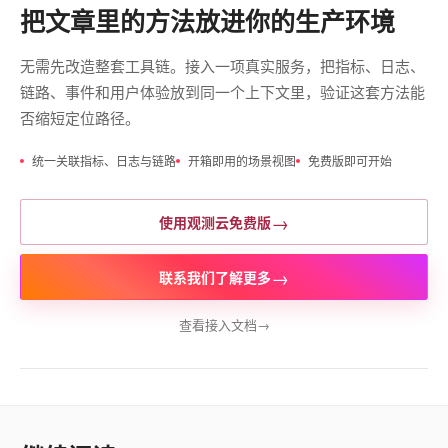
把文章里的方法放进你的生产环境
无需先改造整套工具链。接入一项真实服务，把指标、日志、
链路、事件和用户体验放到同一个上下文里，验证这套方法能
否缩短定位路径。
统一关联指标、日志与链路
开箱即用的场景视图
免费版即可开始
→
使用观测云免费版
→
联系我们了解更多
查看接入文档
→