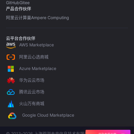
GitHub
Gitee
产品合作伙伴
阿里云计算巢
Ampere Computing
云平台合作伙伴
AWS Marketplace
阿里云心选商城
Azure Marketplace
华为云云市场
腾讯云云市场
火山万有商城
Google Cloud Marketplace
© 2013-
2026
上海观测未来信息技术有限公司 沪公网安备