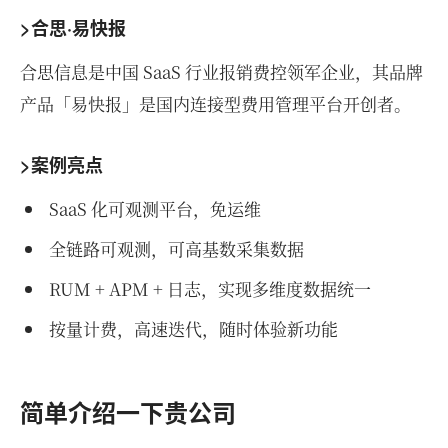
>合思·易快报
合思信息是中国 SaaS 行业报销费控领军企业，其品牌
产品「易快报」是国内连接型费用管理平台开创者。
>案例亮点
SaaS 化可观测平台，免运维
全链路可观测，可高基数采集数据
RUM + APM + 日志，实现多维度数据统一
按量计费，高速迭代，随时体验新功能
简单介绍一下贵公司