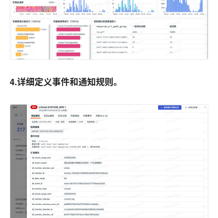
4.详细定义事件和通知规则。