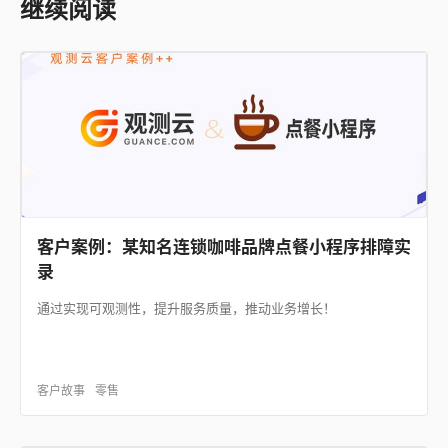
继续阅读
客户案例：某知名连锁咖啡品牌点餐小程序排障实
录
通过实现可观测性，提升服务质量，推动业务增长！
客户故事
零售