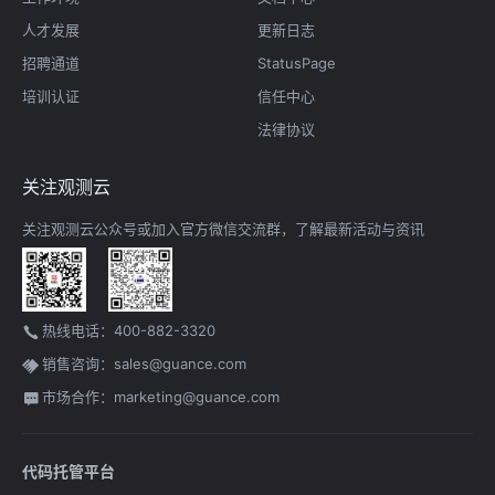
人才发展
更新日志
招聘通道
StatusPage
培训认证
信任中心
法律协议
关注观测云
关注观测云公众号或加入官方微信交流群，了解最新活动与资讯
热线电话：400-882-3320
销售咨询：sales@guance.com
市场合作：marketing@guance.com
代码托管平台