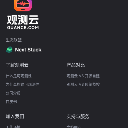
生态联盟
了解观测云
产品对比
什么是可观测性
观测云 VS 开源自建
为什么构建可观测性
观测云 VS 传统监控
公司介绍
白皮书
加入我们
支持与服务
工作环境
文档中心