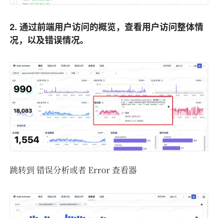
2. 通过前端用户访问的概览，查看用户访问整体情
况，以及错误情况。
跳转到 错误分析或者 Error 查看器