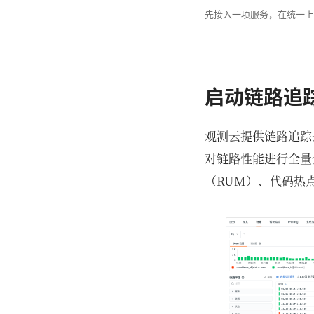
先接入一项服务，在统一上
启动链路追
观测云提供链路追踪
对链路性能进行全量
（RUM）、代码热点