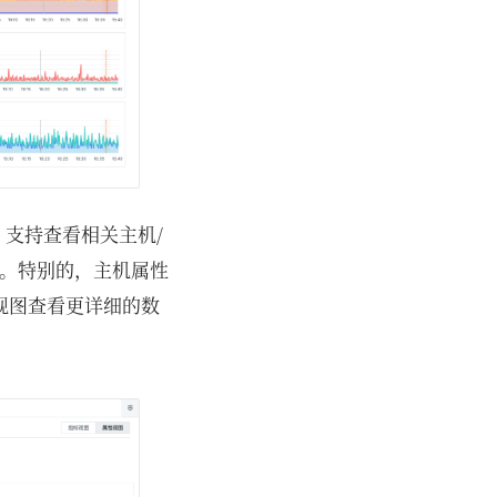
，支持查看相关主机/
等。特别的，主机属性
视图查看更详细的数