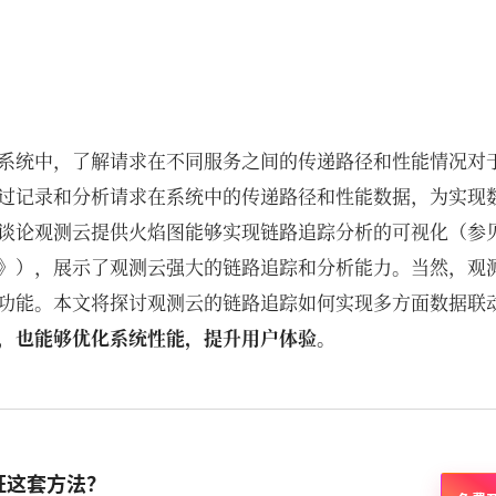
系统中，了解请求在不同服务之间的传递路径和性能情况对
过记录和分析请求在系统中的传递路径和性能数据，为实现
谈论观测云提供火焰图能够实现链路追踪分析的可视化（参
》），展示了观测云强大的链路追踪和分析能力。当然，观
功能。本文将探讨观测云的链路追踪如何实现多方面数据联
，也能够优化系统性能，提升用户体验。
证这套方法？