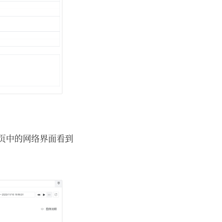
页中的网络界面看到