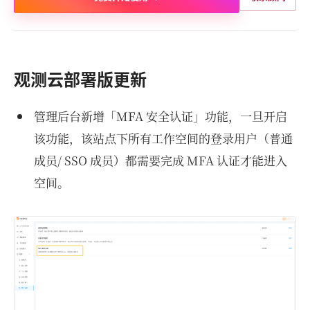
观测云部署版更新
管理后台新增「MFA 安全认证」功能，一旦开启
该功能，该站点下所有工作空间的登录用户（普通
成员/ SSO 成员）都需要完成 MFA 认证才能进入
空间。