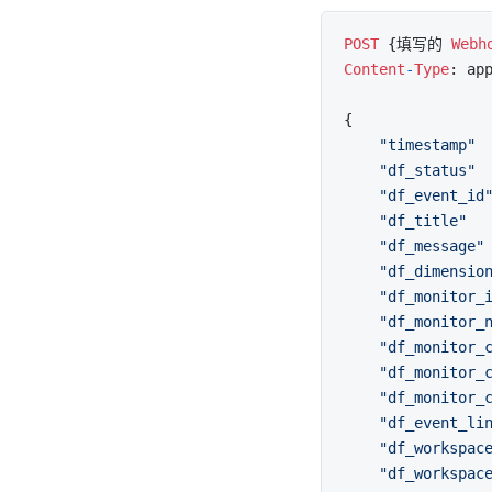
POST
 {填写的 
Webh
Content
-
Type
: ap
{

"timestamp"
 
"df_status"
 
"df_event_id
"df_title"
  
"df_message"
"df_dimensio
"df_monitor_
"df_monitor_
"df_monitor_
"df_monitor_
"df_monitor_
"df_event_li
"df_workspac
"df_workspac