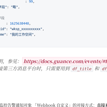
              : 
99
,

字段"
: 
"略"
,

字段
    : 
1625638440
,

uid"
: 
"wksp_xxxxxxxxxx"
,

ame"
: 
"我的工作空间"
,

明，参见：
https://docs.guance.com/events/#f
接第三方消息平台时，只需要用到
和
df_title
df
控告警通知对象 「Webhook 自定义」的对接方式：
直接