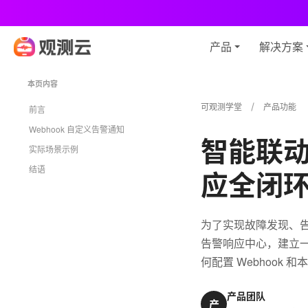
观
产品
解决方案
本页内容
可观测学堂
产品功能
前言
Webhook 自定义告警通知
智能联
实际场景示例
结语
应全闭
为了实现故障发现、告警、
告警响应中心，建立
何配置 Webhook 
产品团队
产