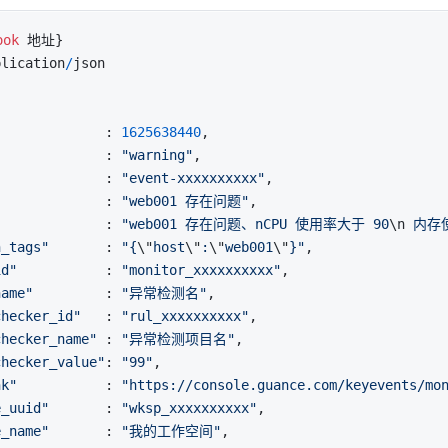
ook
plication
/
json

              : 
1625638440
,

              : 
"warning"
,

"
             : 
"event-xxxxxxxxxx"
,

              : 
"web001 存在问题"
,

              : 
"web001 存在问题、nCPU 使用率大于 90
\n
 内存
n_tags"
       : 
"{
\"
host
\"
:
\"
web001
\"
}"
,

id"
           : 
"monitor_xxxxxxxxxx"
,

name"
         : 
"异常检测名"
,

checker_id"
   : 
"rul_xxxxxxxxxx"
,

checker_name"
 : 
"异常检测项目名"
,

checker_value"
: 
"99"
,

nk"
           : 
"https://console.guance.com/keyevents/mo
e_uuid"
       : 
"wksp_xxxxxxxxxx"
,

e_name"
       : 
"我的工作空间"
,
