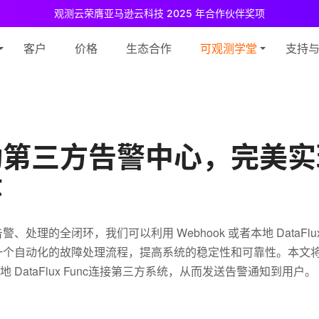
观测云荣膺亚马逊云科技 2025 年合作伙伴奖项
测云免费版现已推出！
专为中小团队与个人开发者设计，立享强大可观测
客户
价格
生态合作
可观测学堂
支持
动第三方告警中心，完美实
环
处理的全闭环，我们可以利用 Webhook 或者本地 DataFlux
一个自动化的故障处理流程，提高系统的稳定性和可靠性。本文
和本地 DataFlux Func连接第三方系统，从而发送告警通知到用户。