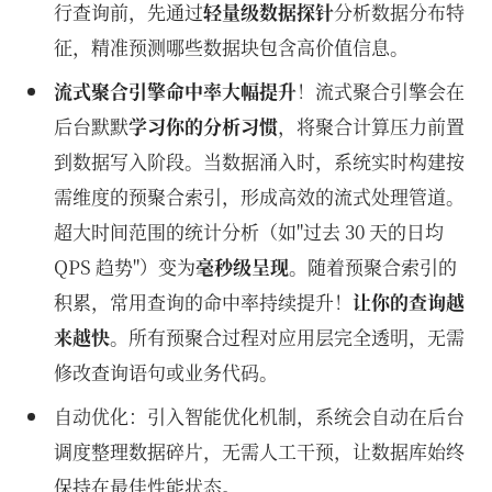
行查询前，先通过
轻量级数据探针
分析数据分布特
征，精准预测哪些数据块包含高价值信息。
流式聚合引擎命中率大幅提升
！流式聚合引擎会在
后台默默
学习你的分析习惯
，将聚合计算压力前置
到数据写入阶段。当数据涌入时，系统实时构建按
需维度的预聚合索引，形成高效的流式处理管道。
超大时间范围的统计分析（如"过去 30 天的日均
QPS 趋势"）变为
毫秒级呈现
。随着预聚合索引的
积累，常用查询的命中率持续提升！
让你的查询越
来越快
。所有预聚合过程对应用层完全透明，无需
修改查询语句或业务代码。
自动优化：引入智能优化机制，系统会自动在后台
调度整理数据碎片，无需人工干预，让数据库始终
保持在最佳性能状态。