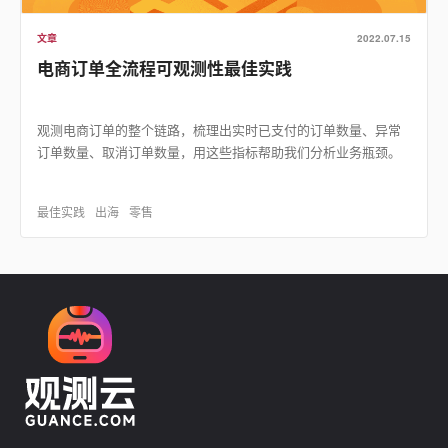
文章
2022.07.15
电商订单全流程可观测性最佳实践
观测电商订单的整个链路，梳理出实时已支付的订单数量、异常
订单数量、取消订单数量，用这些指标帮助我们分析业务瓶颈。
最佳实践
出海
零售