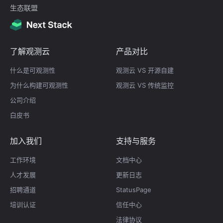
生态联盟
了解观测云
产品对比
什么是可观测性
观测云 VS 开源自建
为什么构建可观测性
观测云 VS 传统监控
公司介绍
白皮书
加入我们
支持与服务
工作环境
文档中心
人才发展
更新日志
招聘通道
StatusPage
培训认证
信任中心
法律协议