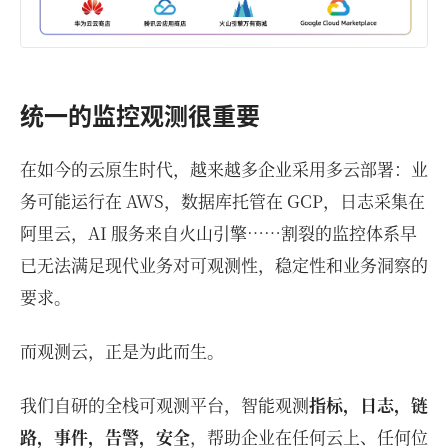
统一的监控观测很重要
在如今的云原生时代，越来越多企业采用多云部署：业
务可能运行在 AWS，数据库托管在 GCP，日志采集在
阿里云，AI 服务来自火山引擎……割裂的监控体系早
已无法满足现代业务对可观测性，稳定性和业务洞察的
要求。
而观测云，正是为此而生。
我们自研的全栈可观测平台，智能观测
指标，日志，链
路，事件，告警，安全
，帮助企业在任何云上、任何位