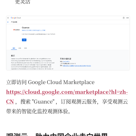
更灵活
立即访问 Google Cloud Marketplace
https://cloud.google.com/marketplace?hl=zh-
CN
，搜索 "Guance" ，订阅观测云服务，享受观测云
带来的智能化监控观测体验。