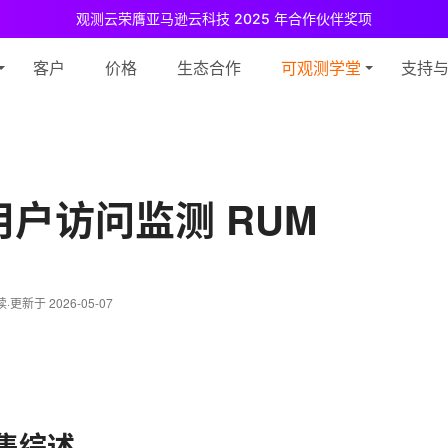
观测云荣膺亚马逊云科技 2025 年合作伙伴奖项
测云免费版现已推出！
专为中小团队与个人开发者设计，立享强大可观测
客户
价格
生态合作
可观测学堂
支持
用户访问监测 RUM
读
·
更新于 2026-05-07
采集综述