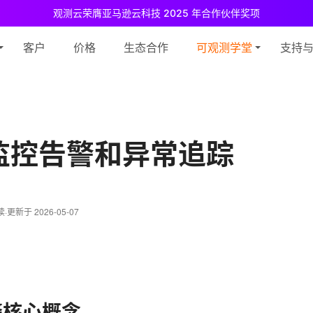
观测云荣膺亚马逊云科技 2025 年合作伙伴奖项
测云免费版现已推出！
专为中小团队与个人开发者设计，立享强大可观测
客户
价格
生态合作
可观测学堂
支持
监控告警和异常追踪
读
·
更新于 2026-05-07
告警核心概念