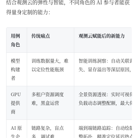
结合观测云的弹性与智能，不同角色的 AI 参与者能获
得量身定制的能力：
用例
传统痛点
观测云赋能后的新能力
角色
模型
训练数据量大，难
智能训练洞察：自动关联训
构建
以定位性能瓶颈
失、显存溢出等深层原因，
者
GPU
多租户资源调度
全景资源透视：实时可视化
提供
难，黑盒运营
负载动态调整配额，最大化集群
商
AI 原
链路复杂，盲点
端到端链路追踪：自动绘制 Pro
生企
多，调试难
整拓扑，精准定位延迟热点