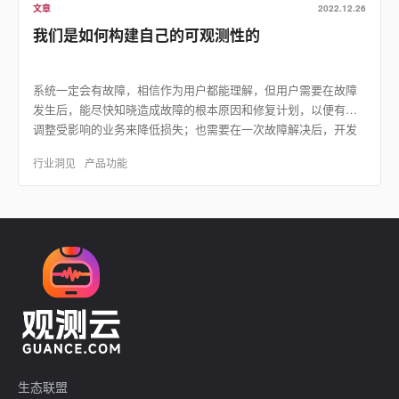
文章
2022.12.26
我们是如何构建自己的可观测性的
系统一定会有故障，相信作为用户都能理解，但用户需要在故障
发生后，能尽快知晓造成故障的根本原因和修复计划，以便有效
调整受影响的业务来降低损失；也需要在一次故障解决后，开发
运维团队可以总结出经验教训，来提升自己管理运营能力，和
行业洞见
产品功能
提…
生态联盟