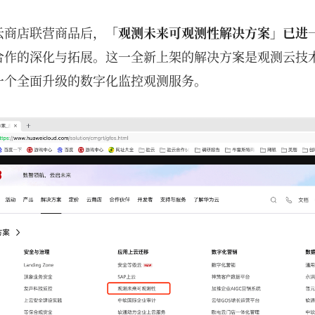
云商店联营商品后，
「观测未来可观测性解决方案」已进
合作的深化与拓展。这一全新上架的解决方案是观测云技
一个全面升级的数字化监控观测服务。