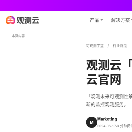
观
产品
解决方案
本页内容
可观测学堂
行业洞见
观测云
云官网
「观测未来可观测性
新的监控观测服务。
Marketing
M
2024-06-17
·
3 分钟阅