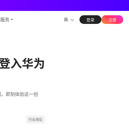
能力
与服务
简
登录
注册
登入华为
网，即刻体验这一创
行业洞见