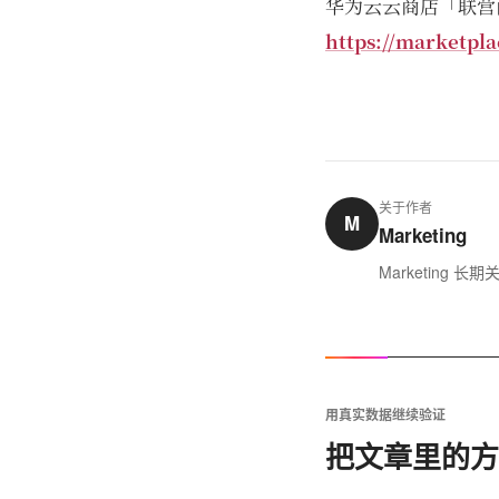
华为云云商店「联营
https://marketpl
关于作者
M
Marketing
Marketin
用真实数据继续验证
把文章里的方