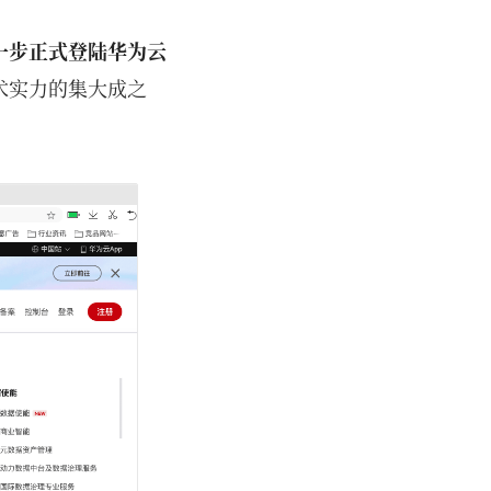
一步正式登陆华为云
术实力的集大成之