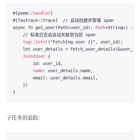
#[poem::
handler
]

#[fastrace::trace]  // 自动创建并管理 span

async fn get_user(Path(user_id): 
Path
<String>) -> 
    // 标准日志会自动关联到当前 span

log
::
info
!("Fetching user {}", user_id);

    let user_details = fetch_user_details(&user_id)
Json
(
User
 {

        id: user_id,

name
: user_details.name,

        email: user_details.email,

    })

子任务的追踪：