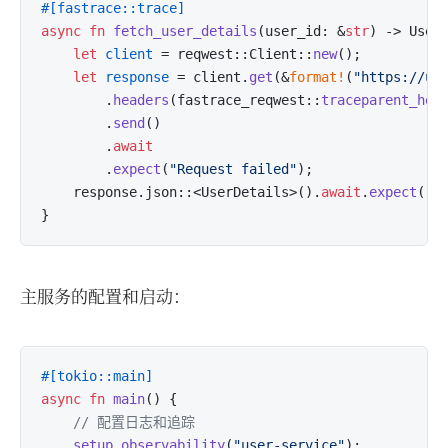
#[fastrace::trace]
async
fn
fetch_user_details
(user_id: &
str
) 
->
 UserD
let
client
 = reqwest::Client::
new
();

let
response
 = client.
get
(&
format!
(
"https://us
        .
headers
(fastrace_reqwest::
traceparent_hea
        .
send
()

        .
await
        .
expect
(
"Request failed"
);

    response.json::<UserDetails>().
await
.
expect
(
"F
主服务的配置和启动：
#[tokio::main]
async
fn
main
() {

// 配置日志和追踪
setup_observability
(
"user-service"
);
