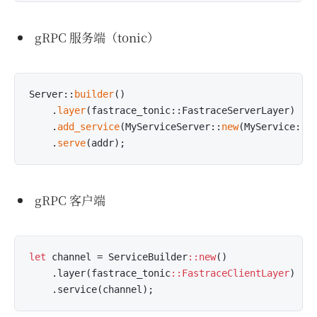
gRPC 服务端（tonic）
Server::
builder
()

    .
layer
(fastrace_tonic::FastraceServerLayer
    .
add_service
(MyServiceServer::
new
(MyService::
d
    .
serve
gRPC 客户端
let
 channel = ServiceBuilder
::new
()

    .layer(fastrace_tonic
::FastraceClientLayer
)  
/