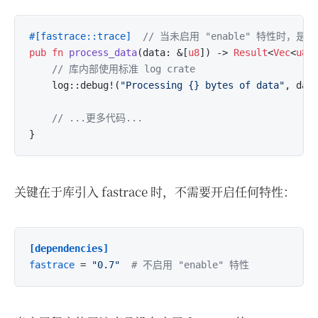
#[fastrace::trace]
// 当未启用 "enable" 特性时，是
pub
fn
process_data
(data: &[
u8
]) 
->
Result
<
Vec
<
u8
>,
// 库内部使用标准 log crate
    log::debug!(
"Processing {} bytes of data"
, dat
// ...更多代码...
关键在于库引入 fastrace 时，不需要开启任何特性：
[dependencies]
fastrace
 = 
"0.7"
# 不启用 "enable" 特性