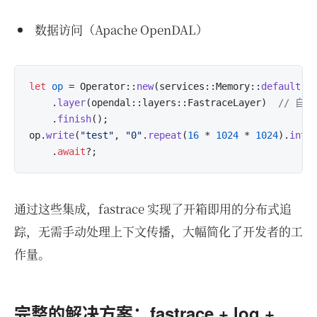
数据访问（Apache OpenDAL）
let
op
 = Operator::
new
(services::Memory::
default
())
    .
layer
(opendal::layers::FastraceLayer)  
// 自
    .
finish
();

op.
write
(
"test"
, 
"0"
.
repeat
(
16
 * 
1024
 * 
1024
).
into
    .
await
通过这些集成，fastrace 实现了开箱即用的分布式追
踪，无需手动处理上下文传播，大幅简化了开发者的工
作量。
完整的解决方案：fastrace + log +