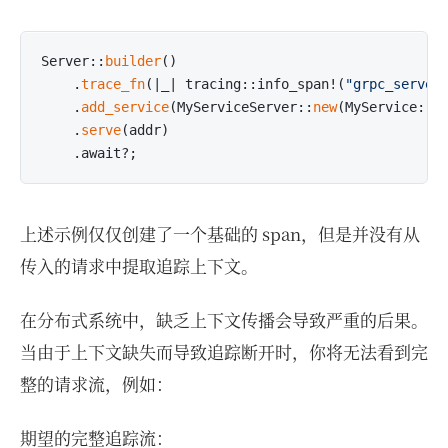
Server::
builder
()

    .
trace_fn
(|_| tracing::info_span!(
"grpc_server
    .
add_service
(MyServiceServer::
new
(MyService::
d
    .
serve
(addr)

上述示例仅仅创建了一个基础的 span，但是并没有从
传入的请求中提取追踪上下文。
在分布式系统中，缺乏上下文传播会导致严重的后果。
当由于上下文缺失而导致追踪断开时，你将无法看到完
整的请求流，例如：
期望的完整追踪流：