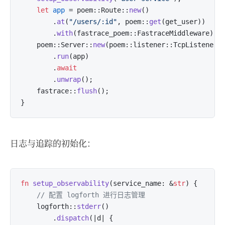
let
app
 = poem::Route::
new
()

        .
at
(
"/users/:id"
, poem::
get
(get_user))

        .
with
(fastrace_poem::FastraceMiddleware); 
    poem::Server::
new
(poem::listener::TcpListener:
        .
run
(app)

        .
await
        .
unwrap
();

    fastrace::
flush
();

日志与追踪的初始化：
fn
setup_observability
(service_name: &
str
) {

// 配置 logforth 进行日志管理
    logforth::
stderr
()

        .
dispatch
(|d| {
