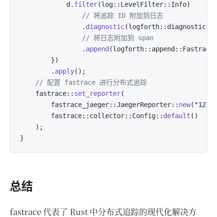
            d.
filter
(log::LevelFilter::Info)

// 将追踪 ID 附加到日志
                .
diagnostic
(logforth::diagnostic::
// 将日志附加到 span
                .
append
(logforth::append::Fastrace
        })

        .
apply
();

// 配置 fastrace 进行分布式追踪
    fastrace::
set_reporter
(

        fastrace_jaeger::JaegerReporter::
new
(
"127.
        fastrace::collector::Config::
default
()

    );

总结
fastrace 代表了 Rust 中分布式追踪的现代化解决方