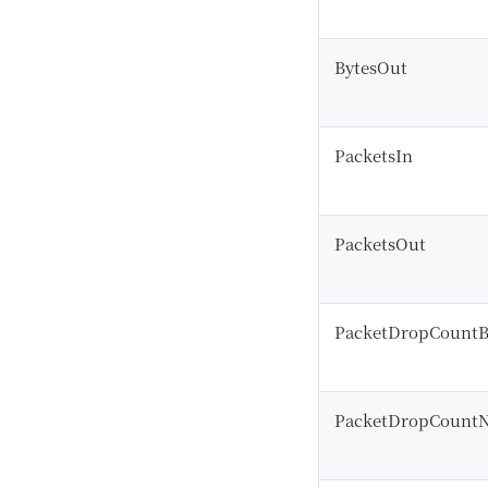
BytesOut
PacketsIn
PacketsOut
PacketDropCountB
PacketDropCount