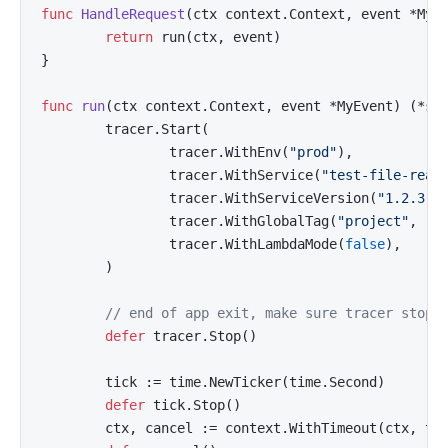
func
HandleRequest
(ctx context.Context, event *MyE
return
 run(ctx, event)

}

func
run
(ctx context.Context, event *MyEvent)
 (*
st
        tracer.Start(

                tracer.WithEnv(
"prod"
),

                tracer.WithService(
"test-file-read
                tracer.WithServiceVersion(
"1.2.3"
),
                tracer.WithGlobalTag(
"project"
, 
"a
                tracer.WithLambdaMode(
false
),

        )

// end of app exit, make sure tracer stopp
defer
 tracer.Stop()

        tick := time.NewTicker(time.Second)

defer
 tick.Stop()

        ctx, cancel := context.WithTimeout(ctx, ti