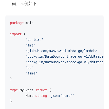
码，示例如下：
package
 main

import
 (

"context"
"fmt"
"github.com/aws/aws-lambda-go/lambda"
"gopkg.in/DataDog/dd-trace-go.v1/ddtrace/e
"gopkg.in/DataDog/dd-trace-go.v1/ddtrace/t
"os"
"time"
)

type
 MyEvent 
struct
 {

        Name 
string
`json:"name"`
}
