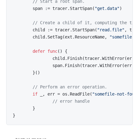
// Start a root span.
        span := tracer.StartSpan(
"get.data"
)

// Create a child of it, computing the tim
        child := tracer.StartSpan(
"read.file"
, trac
        child.SetTag(ext.ResourceName, 
"somefile-n
defer
func
()
 {

                child.Finish(tracer.WithError(err))
                span.Finish(tracer.WithError(err))

        }()

// Perform an error operation.
if
 _, err = os.ReadFile(
"somefile-not-foun
// error handle
        }
