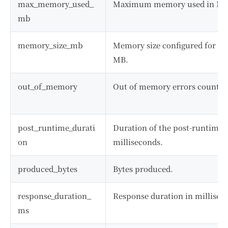
max_memory_used_
Maximum memory used in MB
mb
memory_size_mb
Memory size configured for th
MB.
out_of_memory
Out of memory errors count.
post_runtime_durati
Duration of the post-runtime 
on
milliseconds.
produced_bytes
Bytes produced.
response_duration_
Response duration in millisec
ms