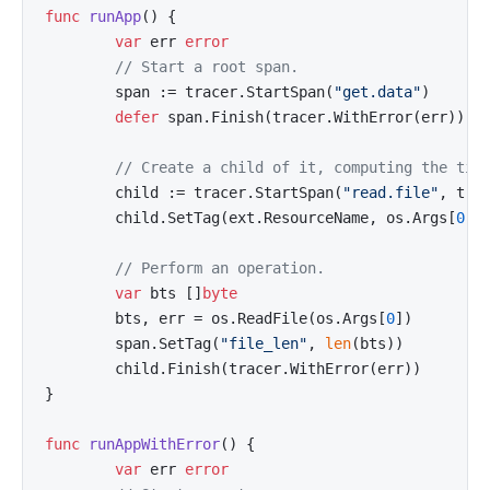
func
runApp
()
 {

var
 err 
error
// Start a root span.
        span := tracer.StartSpan(
"get.data"
)

defer
 span.Finish(tracer.WithError(err))

// Create a child of it, computing the tim
        child := tracer.StartSpan(
"read.file"
, trac
        child.SetTag(ext.ResourceName, os.Args[
0
])

// Perform an operation.
var
 bts []
byte
        bts, err = os.ReadFile(os.Args[
0
])

        span.SetTag(
"file_len"
, 
len
(bts))

        child.Finish(tracer.WithError(err))

}

func
runAppWithError
()
 {

var
 err 
error