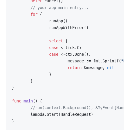
defer
 cancel()

// your-app-main-entry...
for
 {

                runApp()

                runAppWithError()

select
 {

case
 <-tick.C:

case
 <-ctx.Done():

                        message := fmt.Sprintf(
"He
return
 &message, 
nil
                }

        }

}

func
main
()
 {

//run(context.Background(), &MyEvent{Name:
        lambda.Start(HandleRequest)

}
