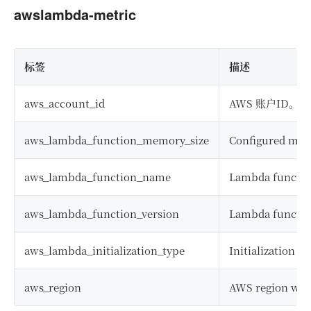
awslambda-metric
标签
描述
aws_account_id
AWS 账户ID。
aws_lambda_function_memory_size
Configured memo
aws_lambda_function_name
Lambda functio
aws_lambda_function_version
Lambda functio
aws_lambda_initialization_type
Initialization t
aws_region
AWS region wher