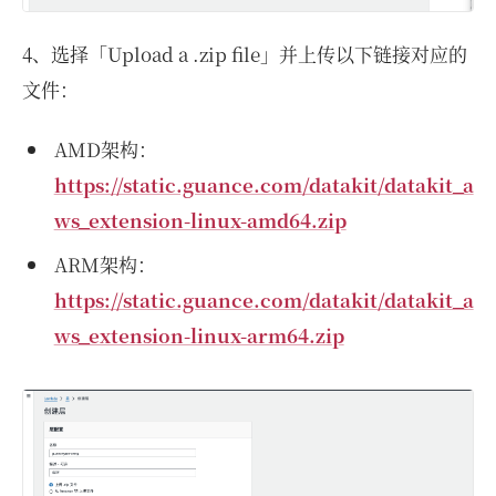
4、选择「Upload a .zip file」并上传以下链接对应的
文件：
AMD架构：
https://static.guance.com/datakit/datakit_a
ws_extension-linux-amd64.zip
ARM架构：
https://static.guance.com/datakit/datakit_a
ws_extension-linux-arm64.zip