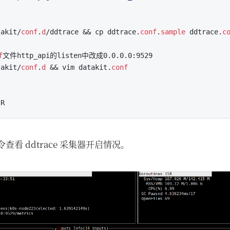
takit/
conf
.
d
/ddtrace && cp ddtrace.
conf
.
sample
 ddtrace.
c
f
takit/
conf
.
d
 && vim datakit.
conf
r 命令查看 ddtrace 采集器开启情况。