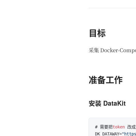
目标
采集 Docker-Co
准备工作
安装 DataKit
# 需要把
token
 改
DK_DATAWAY=
"http