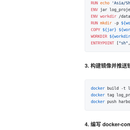
RUN
echo
'Asia/S
ENV
 jar log_proj
ENV
workdir
 /dat
RUN
mkdir
 -p 
${w
COPY
${jar}
${wo
WORKDIR
${workdi
ENTRYPOINT
 [
"sh"
3. 构建镜像并推送
docker
 build -t 
docker
 tag log_p
docker
 push harb
4. 编写 docker-co