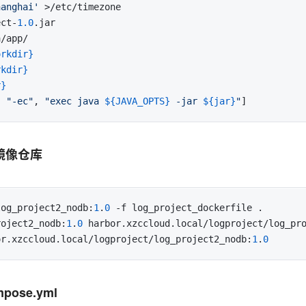
hanghai'
 >/etc/timezone
ect-
1.0
a/app/
orkdir}
rkdir}
r}
, 
"-ec"
, 
"exec java 
${JAVA_OPTS}
 -jar 
${jar}
"
]
镜像仓库
log_project2_nodb:
1
.
0
roject2_nodb:
1
.
0
 harbor.xzccloud.local/logproject/log_pr
or.xzccloud.local/logproject/log_project2_nodb:
1
.
0
mpose.yml