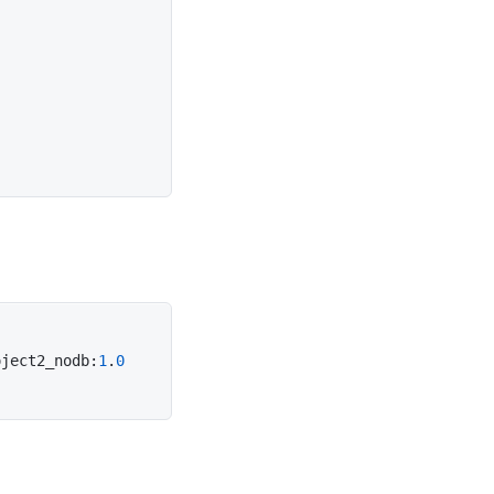
oject2_nodb:
1
.
0