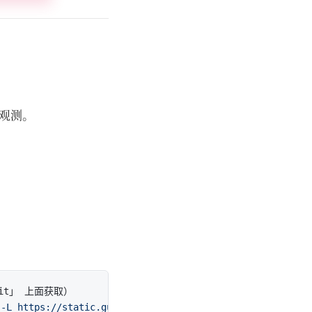
的可观测。
t」 上面获取）

 -L https://static.guance.com/datakit/install.sh)"