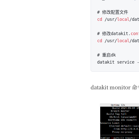
cd
 /usr/
local
/da
# 修改datakit.
con
cd
 /usr/
local
/da
# 重启dk

datakit monito