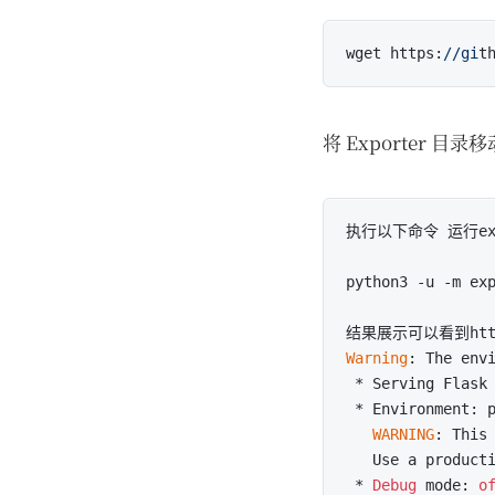
wget https:
//gi
t
将 Exporter 目录移
执行以下命令 运行expo
python3 -u -m exp
结果展示可以看到http
Warning
: The env
 * Serving Flask
 * Environment: p
WARNING
: This
   Use a product
 * 
Debug
 mode: 
o