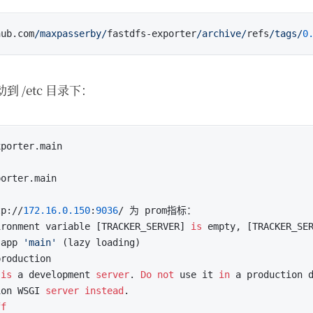
hub.com
/maxpasserby/
fastdfs-exporter
/archive/
refs
/tags/
0
动到 /etc 目录下：
rter.main

orter.main

://
172.16
.0
.150
:
9036
ironment variable [TRACKER_SERVER] 
is
 empty, [TRACKER_SE
 app 
'main'
 (lazy loading)

roduction

 
is
 a development 
server
. 
Do
not
 use it 
in
 a production d
ion WSGI 
server
instead
.

ff