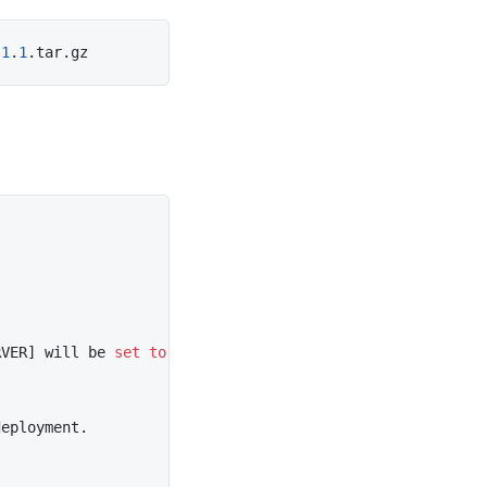
.1
.
1
RVER] will be 
set
to
 the 
default
value
of
 [
127.0
.0
.1
:
221
eployment.
