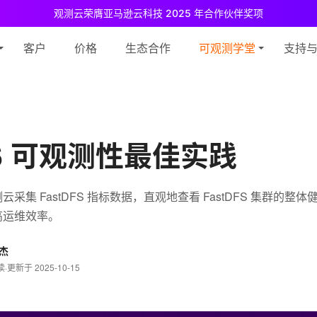
观测云荣膺亚马逊云科技 2025 年合作伙伴奖项
测云免费版现已推出！
专为中小团队与个人开发者设计，立享强大可观测
客户
价格
生态合作
可观测学堂
支持
FS 可观测性最佳实践
采集 FastDFS 指标数据，直观地查看 FastDFS 集群的整
高运维效率。
杰
读
·
更新于 2025-10-15