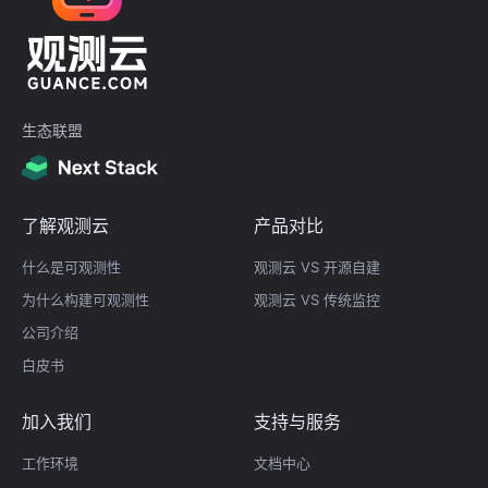
生态联盟
了解观测云
产品对比
什么是可观测性
观测云 VS 开源自建
为什么构建可观测性
观测云 VS 传统监控
公司介绍
白皮书
加入我们
支持与服务
工作环境
文档中心