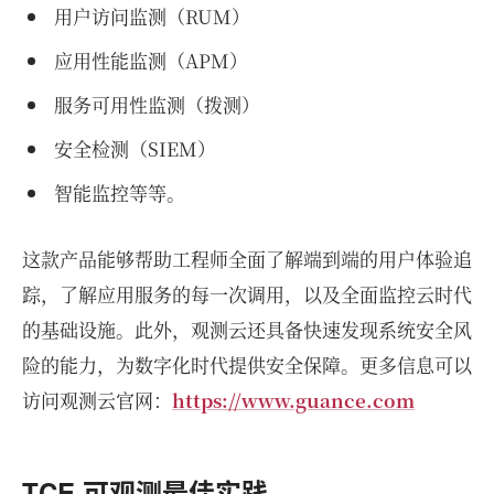
用户访问监测（RUM）
应用性能监测（APM）
服务可用性监测（拨测）
安全检测（SIEM）
智能监控等等。
这款产品能够帮助工程师全面了解端到端的用户体验追
踪，了解应用服务的每一次调用，以及全面监控云时代
的基础设施。此外，观测云还具备快速发现系统安全风
险的能力，为数字化时代提供安全保障。更多信息可以
访问观测云官网：
https://www.guance.com
TCE 可观测最佳实践