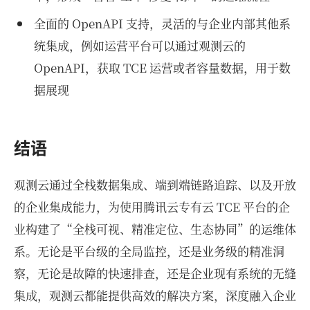
全面的 OpenAPI 支持，灵活的与企业内部其他系
统集成，例如运营平台可以通过观测云的
OpenAPI，获取 TCE 运营或者容量数据，用于数
据展现
结语
观测云通过全栈数据集成、端到端链路追踪、以及开放
的企业集成能力，为使用腾讯云专有云 TCE 平台的企
业构建了“全栈可视、精准定位、生态协同”的运维体
系。无论是平台级的全局监控，还是业务级的精准洞
察，无论是故障的快速排查，还是企业现有系统的无缝
集成，观测云都能提供高效的解决方案，深度融入企业