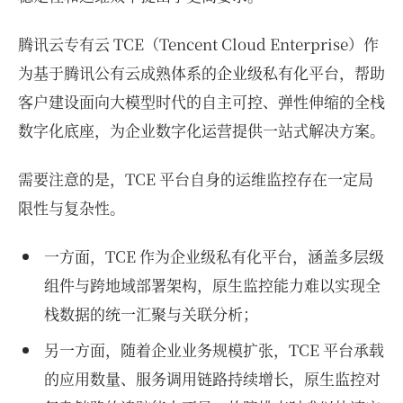
腾讯云专有云 TCE（Tencent Cloud Enterprise）作
为基于腾讯公有云成熟体系的企业级私有化平台，帮助
客户建设面向大模型时代的自主可控、弹性伸缩的全栈
数字化底座，为企业数字化运营提供一站式解决方案。
需要注意的是，TCE 平台自身的运维监控存在一定局
限性与复杂性。
一方面，TCE 作为企业级私有化平台，涵盖多层级
组件与跨地域部署架构，原生监控能力难以实现全
栈数据的统一汇聚与关联分析；
另一方面，随着企业业务规模扩张，TCE 平台承载
的应用数量、服务调用链路持续增长，原生监控对