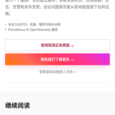
志、告警和发布变更，验证问题是否能从影响面直接下钻到证
据。
多云与云中立
资源、服务与拓扑关联
Prometheus 与 OpenTelemetry 兼容
→
使用观测云免费版
→
联系我们了解更多
查看基础设施接入文档
→
继续阅读