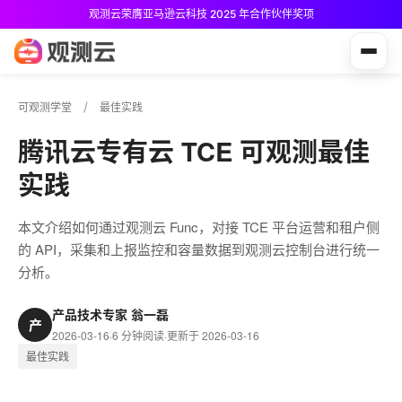
观测云荣膺亚马逊云科技 2025 年合作伙伴奖项
观测云免费版现已推出！
可观测学堂
最佳实践
腾讯云专有云 TCE 可观测最佳
实践
本文介绍如何通过观测云 Func，对接 TCE 平台运营和租户侧
的 API，采集和上报监控和容量数据到观测云控制台进行统一
分析。
产品技术专家 翁一磊
产
2026-03-16
·
6 分钟阅读
·
更新于 2026-03-16
最佳实践