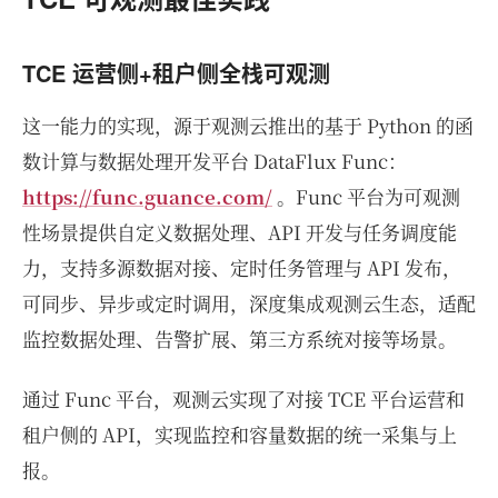
TCE 运营侧+租户侧全栈可观测
这一能力的实现，源于观测云推出的基于 Python 的函
数计算与数据处理开发平台 DataFlux Func：
https://func.guance.com/
。Func 平台为可观测
性场景提供自定义数据处理、API 开发与任务调度能
力，支持多源数据对接、定时任务管理与 API 发布，
可同步、异步或定时调用，深度集成观测云生态，适配
监控数据处理、告警扩展、第三方系统对接等场景。
通过 Func 平台，观测云实现了对接 TCE 平台运营和
租户侧的 API，实现监控和容量数据的统一采集与上
报。