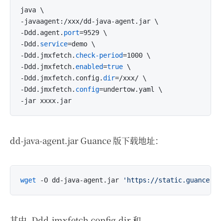
java \

-javaagent:/xxx/dd-java-agent.jar \

-Ddd.agent.
port
=9529 \

-Ddd.
service
=demo \

-Ddd.jmxfetch.
check-period
=1000 \

-Ddd.jmxfetch.
enabled
=
true
 \

-Ddd.jmxfetch.config.
dir
=/xxx/ \

-Ddd.jmxfetch.
config
=undertow.yaml \

dd-java-agent.jar Guance 版下载地址：
wget
 -O dd-java-agent.jar 
'https://static.guance.c
其中 -Ddd.jmxfetch.config.dir 和 -