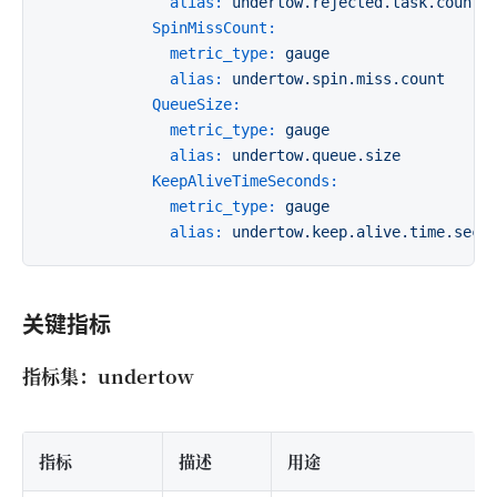
alias:
undertow.rejected.task.count
SpinMissCount:
metric_type:
gauge
alias:
undertow.spin.miss.count
QueueSize:
metric_type:
gauge
alias:
undertow.queue.size
KeepAliveTimeSeconds:
metric_type:
gauge
alias:
undertow.keep.alive.time.seco
关键指标
指标集：undertow
指标
描述
用途