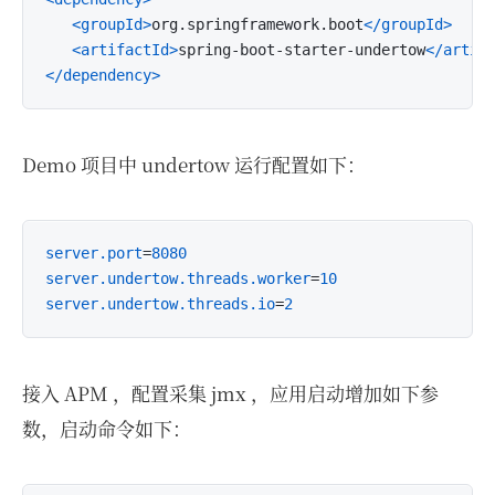
<groupId>
org.springframework.boot
</groupId>
<artifactId>
spring-boot-starter-undertow
</artif
</dependency>
Demo 项目中 undertow 运行配置如下：
server.port
=
8080
server.undertow.threads.worker
=
10
server.undertow.threads.io
=
2
接入 APM ，配置采集 jmx ，应用启动增加如下参
数，启动命令如下：