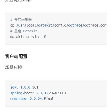
# 开启采集器
cp 
/usr/
local
/datakit/
conf.d
/ddtrace/
ddtrace.conf.
# 重启 Datakit
客户端配置
场景环境：
jdk
: 
1
.
8
.
0
spring
-boot: 
2
.
7
.
12
undertow
：
2
.
2
.
24