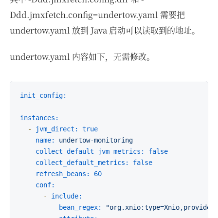
Ddd.jmxfetch.config=undertow.yaml 需要把
undertow.yaml 放到 Java 启动可以读取到的地址。
undertow.yaml 内容如下，无需修改。
init_config:
instances:
-
jvm_direct:
true
name:
undertow-monitoring
collect_default_jvm_metrics:
false
collect_default_metrics:
false
refresh_beans:
60
conf:
-
include:
bean_regex:
"org.xnio:type=Xnio,provider