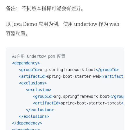
备注： 不同版本指标可能会有差异。
以 Java Demo 应用为例，使用 undertow 作为 web
容器配置。
##启用 Undertow pom 配置
<dependency>
<groupId>
org.springframework.boot
</groupId>
<artifactId>
spring-boot-starter-web
</artifactId
<exclusions>
<exclusion>
<groupId>
org.springframework.boot
</groupI
<artifactId>
spring-boot-starter-tomcat
</a
</exclusion>
</exclusions>
</dependency>
<dependency>