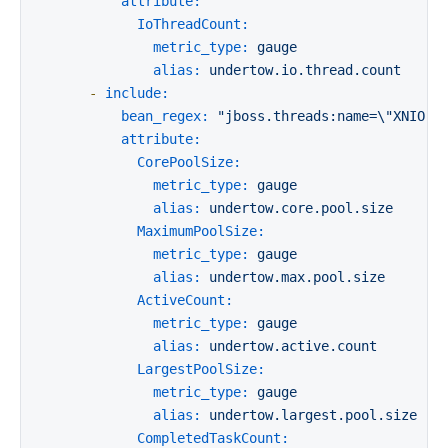
attribute:
IoThreadCount:
metric_type:
gauge
alias:
undertow.io.thread.count
-
include:
bean_regex:
"jboss.threads:name=\"XNIO-.
attribute:
CorePoolSize:
metric_type:
gauge
alias:
undertow.core.pool.size
MaximumPoolSize:
metric_type:
gauge
alias:
undertow.max.pool.size
ActiveCount:
metric_type:
gauge
alias:
undertow.active.count
LargestPoolSize:
metric_type:
gauge
alias:
undertow.largest.pool.size
CompletedTaskCount: