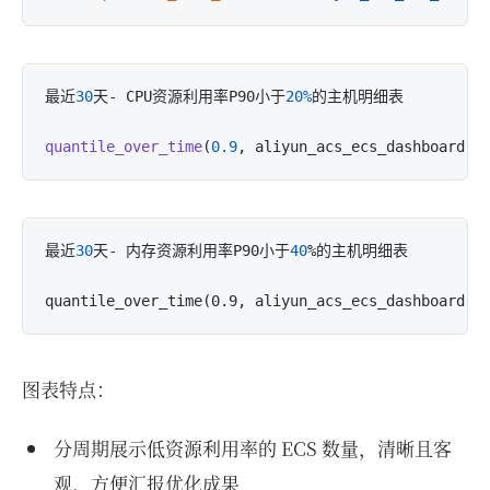
最近
30
天- CPU资源利用率P90小于
20%
的主机明细表

quantile_over_time
(
0.9
, aliyun_acs_ecs_dashboard:C
最近
30
天- 内存资源利用率P90小于
40
%的主机明细表

quantile
_over_time(0.9, 
aliyun_acs_ecs_dashboard
:
m
图表特点：
分周期展示低资源利用率的 ECS 数量，清晰且客
观，方便汇报优化成果