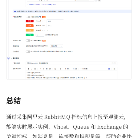
总结
通过采集阿里云 RabbitMQ 指标信息上报至观测云，
能够实时展示实例、Vhost、Queue 和 Exchange 的
关键指标，如消息量、连接数和堆积量等，帮助企业快