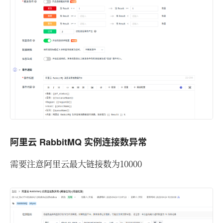
阿里云 RabbitMQ 实例连接数异常
需要注意阿里云最大链接数为10000