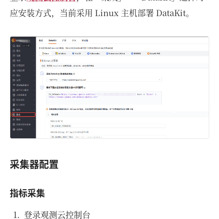
应安装方式，当前采用 Linux 主机部署 DataKit。
采集器配置
指标采集
登录观测云控制台