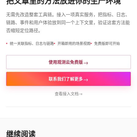
把文章里的方法放进你的生产环境
无需先改造整套工具链。接入一项真实服务，把指标、日志、
链路、事件和用户体验放到同一个上下文里，验证这套方法能
否缩短定位路径。
统一关联指标、日志与链路
开箱即用的场景视图
免费版即可开始
→
使用观测云免费版
→
联系我们了解更多
查看接入文档
→
继续阅读