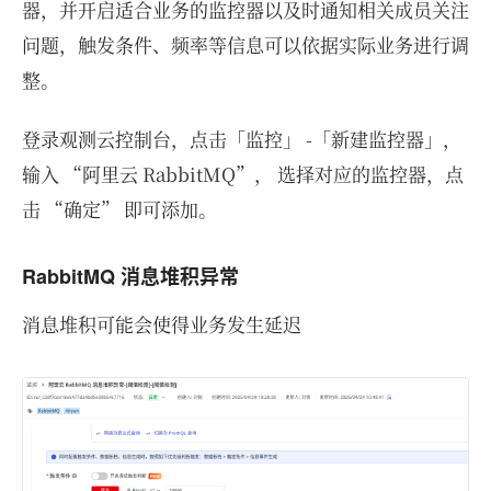
器，并开启适合业务的监控器以及时通知相关成员关注
问题，触发条件、频率等信息可以依据实际业务进行调
整。
登录观测云控制台，点击「监控」 -「新建监控器」，
输入 “阿里云 RabbitMQ”， 选择对应的监控器，点
击 “确定” 即可添加。
RabbitMQ 消息堆积异常
消息堆积可能会使得业务发生延迟