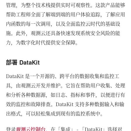
管理，为整个技术栈提供实时可观察性。这款产品能够
帮助工程师全面了解端到端的用户体验追踪，了解应用
内函数的每一次调用，以及全面监控云时代的基础设
施。此外，观测云还具备快速发现系统安全风险的能
力，为数字化时代提供安全保障。
部署 DataKit
DataKit 是一个开源的、跨平台的数据收集和监控工
具，由观测云开发并维护。它旨在帮助用户收集、处理
和分析各种数据源，如日志、指标和事件，以便进行有
效的监控和故障排查。DataKit 支持多种数据输入和输
出格式，可以轻松集成到现有的监控系统中。
登录
观测云控制台
，在「集成」 - 「DataKit」选择对