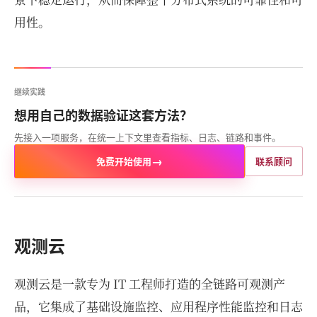
用性。
继续实践
想用自己的数据验证这套方法？
先接入一项服务，在统一上下文里查看指标、日志、链路和事件。
→
免费开始使用
联系顾问
观测云
观测云是一款专为 IT 工程师打造的全链路可观测产
品，它集成了基础设施监控、应用程序性能监控和日志