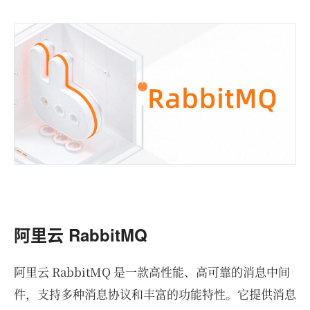
阿里云 RabbitMQ
阿里云 RabbitMQ 是一款高性能、高可靠的消息中间
件，支持多种消息协议和丰富的功能特性。它提供消息