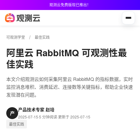
观测云免费版现已推出！
可观测学堂
最佳实践
阿里云 RabbitMQ 可观测性最
佳实践
本文介绍观测云如何采集阿里云 RabbitMQ 的指标数据，实时
监控消息堆积、消费延迟、连接数等关键指标，帮助企业快速
发现潜在问题。
产品技术专家 赵培
产
2025-07-15
·
5 分钟阅读
·
更新于 2025-07-15
最佳实践