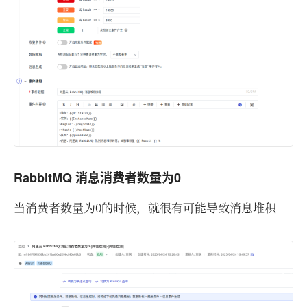
RabbitMQ 消息消费者数量为0
当消费者数量为0的时候，就很有可能导致消息堆积