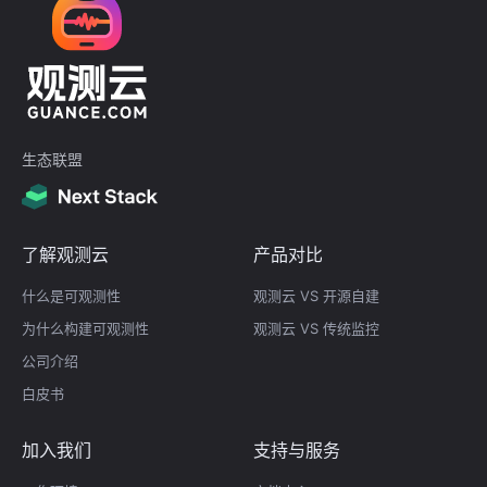
生态联盟
了解观测云
产品对比
什么是可观测性
观测云 VS 开源自建
为什么构建可观测性
观测云 VS 传统监控
公司介绍
白皮书
加入我们
支持与服务