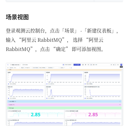
场景视图
登录观测云控制台，点击「场景」 -「新建仪表板」，
输入 “阿里云 RabbitMQ”， 选择 “阿里云
RabbitMQ”，点击 “确定” 即可添加视图。