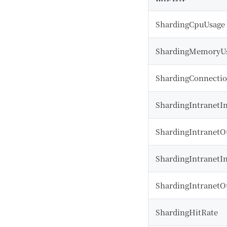
ShardingCpuUsage
ShardingMemoryU
ShardingConnecti
ShardingIntranetI
ShardingIntranetO
ShardingIntranetI
ShardingIntranetO
ShardingHitRate