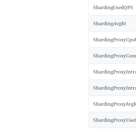
ShardingUsedQPS
ShardingAvgRt
ShardingProxyCpu
ShardingProxyCon
ShardingProxyIntr
ShardingProxyIntr
ShardingProxyAvg
ShardingProxyUse