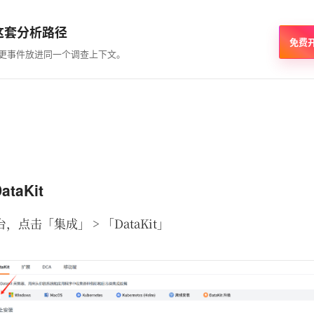
这套分析路径
免费
和变更事件放进同一个调查上下文。
taKit
，点击「集成」 > 「DataKit」