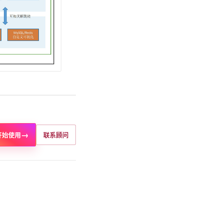
→
开始使用
联系顾问