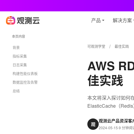
观
产品
解决方案
本页内容
可观测学堂
最佳实践
背景
指标采集
AWS RD
日志采集
构建性能仪表板
佳实践
数据监控及告警
总结
本文将深入探讨如何在
ElasticCache（
观测云产品资深客户
观
2024-05-15
·
9 分钟阅