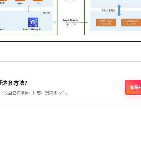
证这套方法？
免费
下文里查看指标、日志、链路和事件。