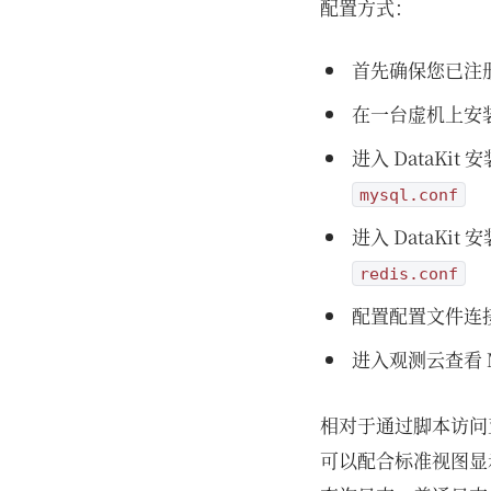
配置方式：
首先确保您已注
在一台虚机上安装 D
进入 DataKit
mysql.conf
进入 DataKit
redis.conf
配置配置文件连接参
进入观测云查看 My
相对于通过脚本访问亚
可以配合标准视图显示