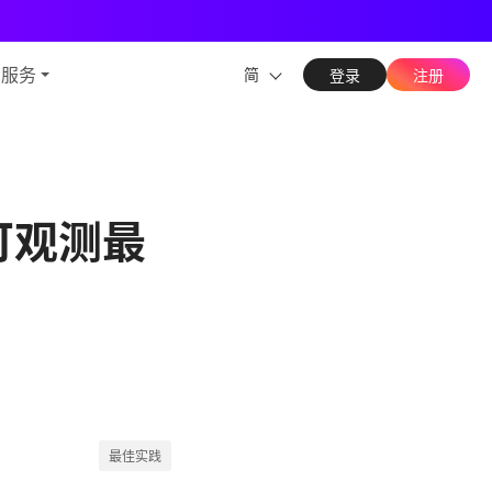
能力
与服务
简
登录
注册
监控可观测最
最佳实践