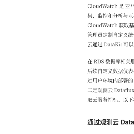
CloudWatch 
集、监控和分析与亚
CloudWatch
管理员定制自定义统
云通过 DataKit
在 RDS 数据库
后续自定义数据仪表板
过用户环境内部署的 D
二是观测云 Datafl
取云服务指标。以下将介
通过观测云 Data