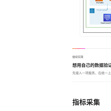
继续实践
想用自己的数据验
先接入一项服务，在统一上
指标采集